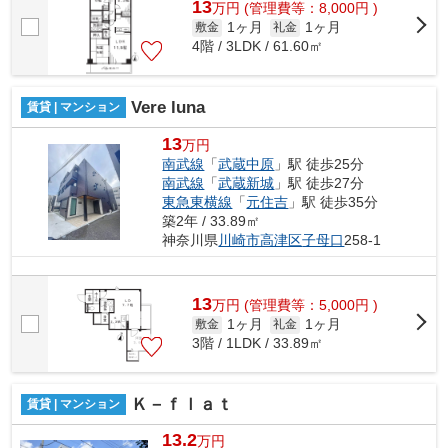
13
万
円
(管理費等：8,000円 )
1ヶ月
1ヶ月
敷金
礼金
4階 / 3LDK / 61.60㎡
Vere luna
賃貸 | マンション
13
万円
南武線
「
武蔵中原
」駅 徒歩25分
南武線
「
武蔵新城
」駅 徒歩27分
東急東横線
「
元住吉
」駅 徒歩35分
築2年 / 33.89㎡
神奈川県
川崎市高津区
子母口
258-1
13
万
円
(管理費等：5,000円 )
1ヶ月
1ヶ月
敷金
礼金
3階 / 1LDK / 33.89㎡
Ｋ－ｆｌａｔ
賃貸 | マンション
13.2
万円