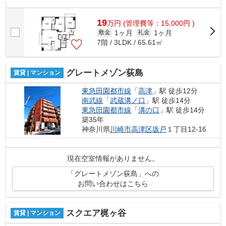
19
万
円
(管理費等：15,000円 )
1ヶ月
1ヶ月
敷金
礼金
7階 / 3LDK / 65.61㎡
グレートメゾン荻島
賃貸 | マンション
東急田園都市線
「
高津
」駅 徒歩12分
南武線
「
武蔵溝ノ口
」駅 徒歩14分
東急田園都市線
「
溝の口
」駅 徒歩14分
築35年
神奈川県
川崎市高津区
坂戸
１丁目12-16
現在空室情報がありません。
「グレートメゾン荻島」への
お問い合わせはこちら
スクエア梶ヶ谷
賃貸 | マンション