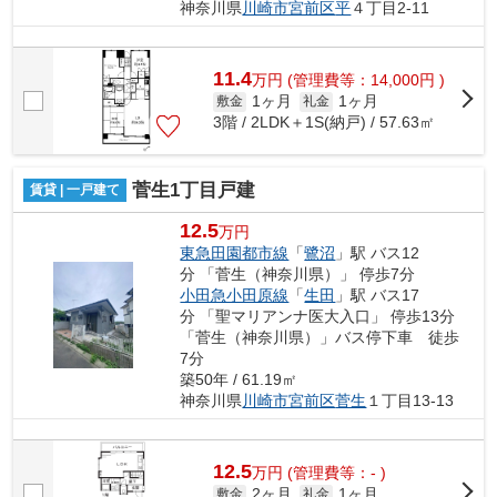
神奈川県
川崎市宮前区
平
４丁目2-11
11.4
万
円
(管理費等：14,000円 )
1ヶ月
1ヶ月
敷金
礼金
3階 / 2LDK＋1S(納戸) / 57.63㎡
菅生1丁目戸建
賃貸 | 一戸建て
12.5
万円
東急田園都市線
「
鷺沼
」駅 バス12
分 「菅生（神奈川県）」 停歩7分
小田急小田原線
「
生田
」駅 バス17
分 「聖マリアンナ医大入口」 停歩13分
「菅生（神奈川県）」バス停下車 徒歩
7分
築50年 / 61.19㎡
神奈川県
川崎市宮前区
菅生
１丁目13-13
12.5
万
円
(管理費等：- )
2ヶ月
1ヶ月
敷金
礼金