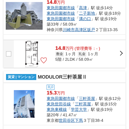
14.8
万円
東急田園都市線
「
高津
」駅 徒歩14分
東急田園都市線
「
二子新地
」駅 徒歩18分
東急田園都市線
「
溝の口
」駅 徒歩19分
築33年 / 58.09㎡
神奈川県
川崎市高津区
坂戸
２丁目13-35
14.8
万
円
(管理費等：- )
1ヶ月
1ヶ月
敷金
礼金
5階 / 2LDK / 58.09㎡
MODULOR三軒茶屋Ⅱ
賃貸 | マンション
礼0
15.3
万円
東急田園都市線
「
三軒茶屋
」駅 徒歩12分
東急世田谷線
「
三軒茶屋
」駅 徒歩15分
東急東横線
「
学芸大学
」駅 徒歩19分
築20年 / 41.47㎡
東京都
世田谷区
下馬
３丁目38-4