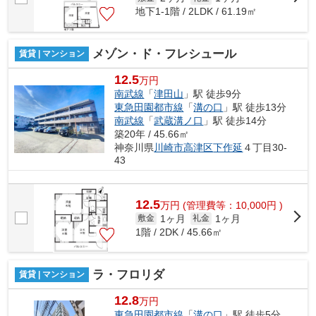
地下1-1階 / 2LDK / 61.19㎡
メゾン・ド・フレシュール
賃貸 | マンション
12.5
万円
南武線
「
津田山
」駅 徒歩9分
東急田園都市線
「
溝の口
」駅 徒歩13分
南武線
「
武蔵溝ノ口
」駅 徒歩14分
築20年 / 45.66㎡
神奈川県
川崎市高津区
下作延
４丁目30-
43
12.5
万
円
(管理費等：10,000円 )
1ヶ月
1ヶ月
敷金
礼金
1階 / 2DK / 45.66㎡
ラ・フロリダ
賃貸 | マンション
12.8
万円
東急田園都市線
「
溝の口
」駅 徒歩5分