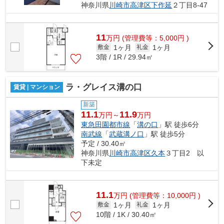
神奈川県
川崎市高津区
下作延
２丁目8-47
11
万
円
(管理費等：5,000円 )
1ヶ月
1ヶ月
敷金
礼金
3階 / 1R / 29.94㎡
ラ・グレイス溝の口
賃貸 | マンション
新築
11.1
11.9
万円～
万円
東急田園都市線
「
溝の口
」駅 徒歩6分
南武線
「
武蔵溝ノ口
」駅 徒歩5分
予定 / 30.40㎡
神奈川県
川崎市高津区
久本
３丁目2 以
下未定
11.1
万
円
(管理費等：10,000円 )
1ヶ月
1ヶ月
敷金
礼金
10階 / 1K / 30.40㎡