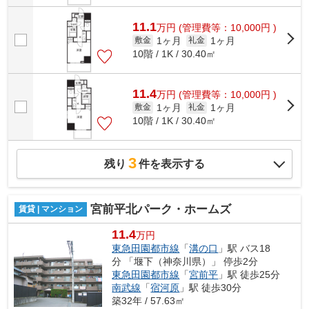
11.1
万
円
(管理費等：10,000円 )
1ヶ月
1ヶ月
敷金
礼金
10階 / 1K / 30.40㎡
11.4
万
円
(管理費等：10,000円 )
1ヶ月
1ヶ月
敷金
礼金
10階 / 1K / 30.40㎡
3
残り
件を表示する
宮前平北パーク・ホームズ
賃貸 | マンション
11.4
万円
東急田園都市線
「
溝の口
」駅 バス18
分 「堰下（神奈川県）」 停歩2分
東急田園都市線
「
宮前平
」駅 徒歩25分
南武線
「
宿河原
」駅 徒歩30分
築32年 / 57.63㎡