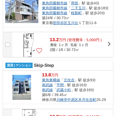
東急田園都市線
「
用賀
」駅 徒歩4分
東急田園都市線
「
二子玉川
」駅 徒歩18分
東急田園都市線
「
桜新町
」駅 徒歩20分
築24年 / 30.73㎡
東京都
世田谷区
玉川台
１丁目11-6
13.2
万
円
(管理費等：5,000円 )
1ヶ月
1ヶ月
敷金
礼金
2階 / 1R / 30.73㎡
Skip-Step
賃貸 | マンション
13.8
万円
東急東横線
「
元住吉
」駅 徒歩9分
南武線
「
平間
」駅 徒歩16分
南武線
「
武蔵小杉
」駅 徒歩18分
築6年 / 39.45㎡
神奈川県
川崎市中原区
木月住吉町
25-29