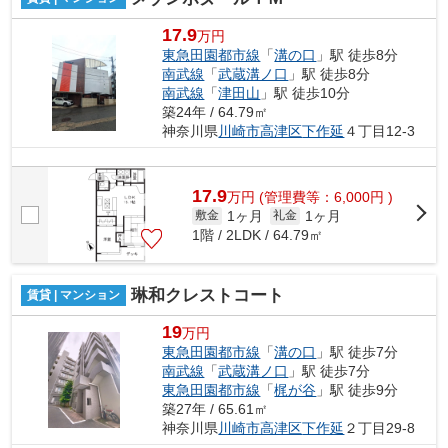
17.9
万円
東急田園都市線
「
溝の口
」駅 徒歩8分
南武線
「
武蔵溝ノ口
」駅 徒歩8分
南武線
「
津田山
」駅 徒歩10分
築24年 / 64.79㎡
神奈川県
川崎市高津区
下作延
４丁目12-3
17.9
万
円
(管理費等：6,000円 )
1ヶ月
1ヶ月
敷金
礼金
1階 / 2LDK / 64.79㎡
琳和クレストコート
賃貸 | マンション
19
万円
東急田園都市線
「
溝の口
」駅 徒歩7分
南武線
「
武蔵溝ノ口
」駅 徒歩7分
東急田園都市線
「
梶が谷
」駅 徒歩9分
築27年 / 65.61㎡
神奈川県
川崎市高津区
下作延
２丁目29-8