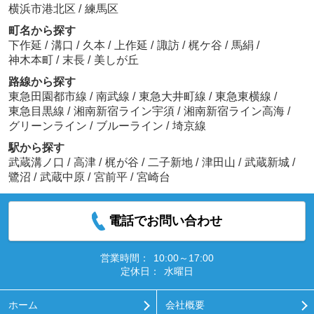
横浜市港北区
/
練馬区
町名から探す
下作延
/
溝口
/
久本
/
上作延
/
諏訪
/
梶ケ谷
/
馬絹
/
神木本町
/
末長
/
美しが丘
路線から探す
東急田園都市線
/
南武線
/
東急大井町線
/
東急東横線
/
東急目黒線
/
湘南新宿ライン宇須
/
湘南新宿ライン高海
/
グリーンライン
/
ブルーライン
/
埼京線
駅から探す
武蔵溝ノ口
/
高津
/
梶が谷
/
二子新地
/
津田山
/
武蔵新城
/
鷺沼
/
武蔵中原
/
宮前平
/
宮崎台
電話でお問い合わせ
営業時間：
10:00～17:00
定休日：
水曜日
ホーム
会社概要