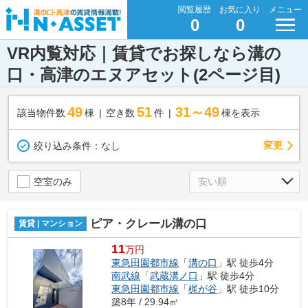
閲覧履歴
お気に入り
メニュー
0
0
VR内覧対応｜賃貸でお探しなら溝の
口・高津のエヌアセット(2ページ目)
49
51
31～49
該当物件数
棟
空き数
件
棟を表示
変更
絞り込み条件：
なし
空室のみ
ピア・クレール溝の口
賃貸 | マンション
11
万円
東急田園都市線
「
溝の口
」駅 徒歩4分
南武線
「
武蔵溝ノ口
」駅 徒歩4分
東急田園都市線
「
梶が谷
」駅 徒歩10分
築8年 / 29.94㎡