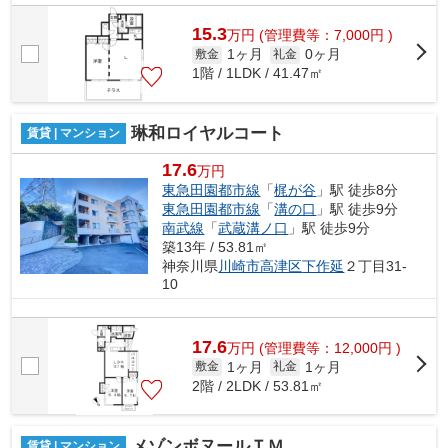
15.3
万
円
(管理費等：7,000円 )
1ヶ月
0ヶ月
敷金
礼金
1階 / 1LDK / 41.47㎡
琳和ロイヤルコート
賃貸 | マンション
17.6
万円
東急田園都市線
「
梶が谷
」駅 徒歩8分
東急田園都市線
「
溝の口
」駅 徒歩9分
南武線
「
武蔵溝ノ口
」駅 徒歩9分
築13年 / 53.81㎡
神奈川県
川崎市高津区
下作延
２丁目31-
10
17.6
万
円
(管理費等：12,000円 )
1ヶ月
1ヶ月
敷金
礼金
2階 / 2LDK / 53.81㎡
メゾンボヌールＴＭ
賃貸 | マンション