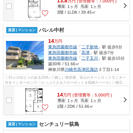
13.8
万
円
(管理費等：7,000円 )
1ヶ月
1ヶ月
敷金
礼金
3階 / 1LDK / 39.45㎡
バレル中村
賃貸 | マンション
14
万円
東急田園都市線
「
二子新地
」駅 徒歩5分
東急田園都市線
「
高津
」駅 徒歩7分
東急田園都市線
「
二子玉川
」駅 徒歩15分
築30年 / 51.66㎡
神奈川県
川崎市高津区
諏訪
３丁目1-14
◇51㎡のゆとりのある2DK♪ ◇嬉しい角部屋、安心のオートロックモニター
付きインターホン◎ ◇たっぷり入るクローゼット＆収納スペース♪ ◇独立洗
面台、温水洗浄便座付き！
14
万
円
(管理費等：5,000円 )
1ヶ月
1ヶ月
敷金
礼金
1階 / 2DK / 51.66㎡
センチュリー荻島
賃貸 | マンション