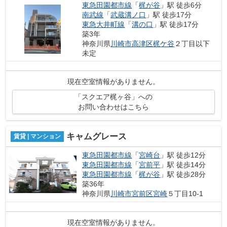
東急田園都市線
「
梶が谷
」駅 徒歩6分
南武線
「
武蔵溝ノ口
」駅 徒歩17分
東急大井町線
「
溝の口
」駅 徒歩17分
築3年
神奈川県
川崎市高津区
梶ケ谷
２丁目以下
未定
現在空室情報がありません。
「スクエア梶ヶ谷」への
お問い合わせはこちら
キャムグレース
賃貸 | マンション
東急田園都市線
「
宮崎台
」駅 徒歩12分
東急田園都市線
「
宮前平
」駅 徒歩14分
東急田園都市線
「
梶が谷
」駅 徒歩28分
築36年
神奈川県
川崎市宮前区
宮崎
５丁目10-1
現在空室情報がありません。