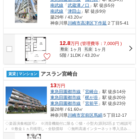
南武線
「
武蔵溝ノ口
」駅 徒歩5分
南武線
「
津田山
」駅 徒歩9分
築29年 / 43.20㎡
神奈川県
川崎市高津区
下作延
２丁目5-41
12.8
万
円
(管理費等：7,000円 )
1ヶ月
1ヶ月
敷金
礼金
5階 / 1LDK / 43.20㎡
アスラン宮崎台
賃貸 | マンション
13
万円
東急田園都市線
「
宮崎台
」駅 徒歩14分
東急田園都市線
「
梶が谷
」駅 徒歩20分
東急田園都市線
「
宮前平
」駅 徒歩23分
築28年 / 61.60㎡
神奈川県
川崎市宮前区
馬絹
５丁目12-17
◇楽器演奏相談可♪ ※消音機能付に限る ◇猫・小型犬(原則2匹まで)相談可
♪ ※敷金１ヵ月積増し・全額償却 ◇無料高速インターネット導入済み！
◇エアコン1基・バストイレ別・独立洗面台...