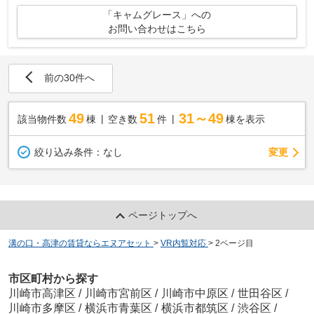
「キャムグレース」への
お問い合わせはこちら
前の30件へ
49
51
31～49
該当物件数
棟
空き数
件
棟を表示
変更
絞り込み条件：
なし
ページトップへ
溝の口・高津の賃貸ならエヌアセット
>
VR内覧対応
>
2ページ目
市区町村から探す
川崎市高津区
/
川崎市宮前区
/
川崎市中原区
/
世田谷区
/
川崎市多摩区
/
横浜市青葉区
/
横浜市都筑区
/
渋谷区
/