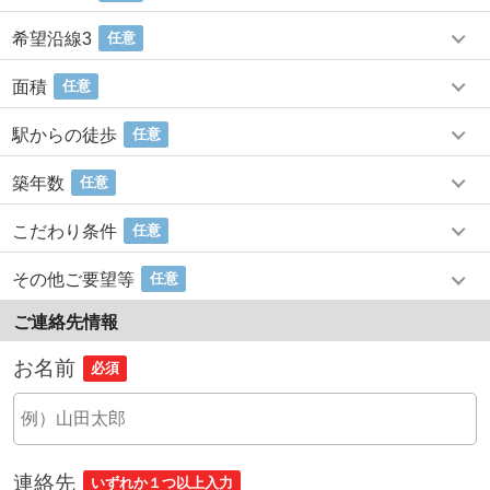
希望沿線3
任意
面積
任意
駅からの徒歩
任意
築年数
任意
こだわり条件
任意
その他ご要望等
任意
ご連絡先情報
お名前
必須
連絡先
いずれか１つ以上入力