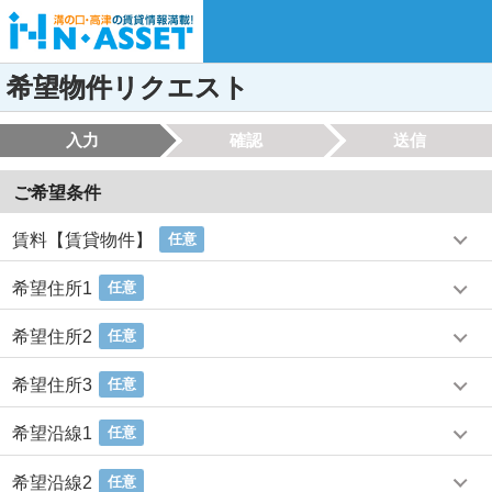
希望物件リクエスト
入力
確認
送信
ご希望条件
賃料【賃貸物件】
任意
希望住所1
任意
希望住所2
任意
希望住所3
任意
希望沿線1
任意
希望沿線2
任意