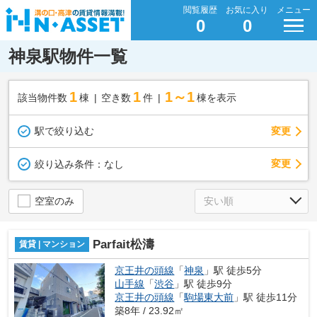
閲覧履歴
お気に入り
メニュー
0
0
神泉駅物件一覧
1
1
1～1
該当物件数
棟
空き数
件
棟を表示
駅で絞り込む
変更
変更
絞り込み条件：
なし
空室のみ
Parfait松濤
賃貸 | マンション
京王井の頭線
「
神泉
」駅 徒歩5分
山手線
「
渋谷
」駅 徒歩9分
京王井の頭線
「
駒場東大前
」駅 徒歩11分
築8年 / 23.92㎡