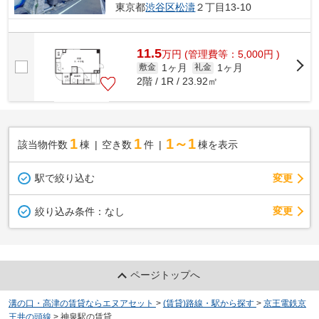
東京都
渋谷区
松濤
２丁目13-10
11.5
万
円
(管理費等：5,000円 )
1ヶ月
1ヶ月
敷金
礼金
2階 / 1R / 23.92㎡
1
1
1～1
該当物件数
棟
空き数
件
棟を表示
駅で絞り込む
変更
変更
絞り込み条件：
なし
ページトップへ
溝の口・高津の賃貸ならエヌアセット
>
(賃貸)路線・駅から探す
>
京王電鉄京
王井の頭線
>
神泉駅の賃貸