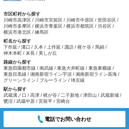
市区町村から探す
川崎市高津区
/
川崎市宮前区
/
川崎市中原区
/
世田谷区
/
川崎市多摩区
/
横浜市青葉区
/
横浜市都筑区
/
渋谷区
/
横浜市港北区
/
練馬区
町名から探す
下作延
/
溝口
/
久本
/
上作延
/
諏訪
/
梶ケ谷
/
馬絹
/
神木本町
/
末長
/
美しが丘
路線から探す
東急田園都市線
/
南武線
/
東急大井町線
/
東急東横線
/
東急目黒線
/
湘南新宿ライン宇須
/
湘南新宿ライン高海
/
グリーンライン
/
ブルーライン
/
埼京線
駅から探す
武蔵溝ノ口
/
高津
/
梶が谷
/
二子新地
/
津田山
/
武蔵新城
/
鷺沼
/
武蔵中原
/
宮前平
/
宮崎台
電話でお問い合わせ