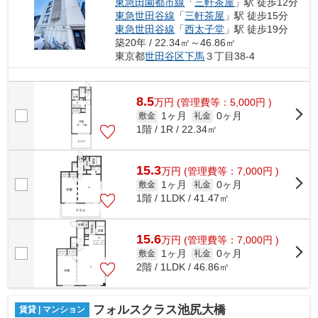
東急田園都市線
「
三軒茶屋
」駅 徒歩12分
東急世田谷線
「
三軒茶屋
」駅 徒歩15分
東急世田谷線
「
西太子堂
」駅 徒歩19分
築20年 / 22.34㎡～46.86㎡
東京都
世田谷区
下馬
３丁目38-4
8.5
万
円
(管理費等：5,000円 )
1ヶ月
0ヶ月
敷金
礼金
1階 / 1R / 22.34㎡
15.3
万
円
(管理費等：7,000円 )
1ヶ月
0ヶ月
敷金
礼金
1階 / 1LDK / 41.47㎡
15.6
万
円
(管理費等：7,000円 )
1ヶ月
0ヶ月
敷金
礼金
2階 / 1LDK / 46.86㎡
フォルスクラス池尻大橋
賃貸 | マンション