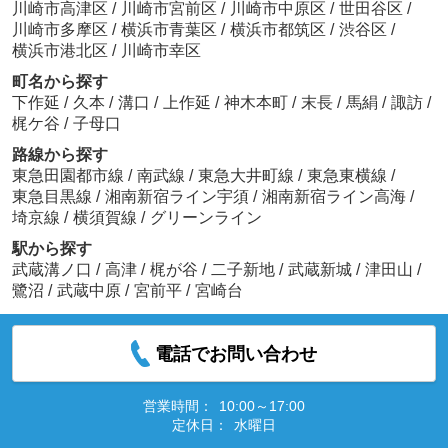
川崎市高津区
/
川崎市宮前区
/
川崎市中原区
/
世田谷区
/
川崎市多摩区
/
横浜市青葉区
/
横浜市都筑区
/
渋谷区
/
横浜市港北区
/
川崎市幸区
町名から探す
下作延
/
久本
/
溝口
/
上作延
/
神木本町
/
末長
/
馬絹
/
諏訪
/
梶ケ谷
/
子母口
路線から探す
東急田園都市線
/
南武線
/
東急大井町線
/
東急東横線
/
東急目黒線
/
湘南新宿ライン宇須
/
湘南新宿ライン高海
/
埼京線
/
横須賀線
/
グリーンライン
駅から探す
武蔵溝ノ口
/
高津
/
梶が谷
/
二子新地
/
武蔵新城
/
津田山
/
鷺沼
/
武蔵中原
/
宮前平
/
宮崎台
電話でお問い合わせ
営業時間：
10:00～17:00
定休日：
水曜日