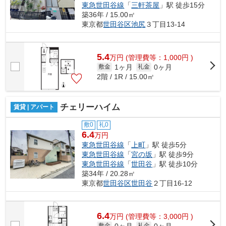
東急世田谷線
「
三軒茶屋
」駅 徒歩15分
築36年 / 15.00㎡
東京都
世田谷区
池尻
３丁目13-14
5.4
万
円
(管理費等：1,000円 )
1ヶ月
0ヶ月
敷金
礼金
2階 / 1R / 15.00㎡
チェリーハイム
賃貸 | アパート
敷0
礼0
6.4
万円
東急世田谷線
「
上町
」駅 徒歩5分
東急世田谷線
「
宮の坂
」駅 徒歩9分
東急世田谷線
「
世田谷
」駅 徒歩10分
築34年 / 20.28㎡
東京都
世田谷区
世田谷
２丁目16-12
6.4
万
円
(管理費等：3,000円 )
0ヶ月
0ヶ月
敷金
礼金