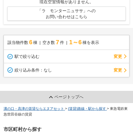
現在空室情報がありません。
「ラ モンターニュササ」への
お問い合わせはこちら
6
7
1～6
該当物件数
棟
空き数
件
棟を表示
駅で絞り込む
変更
変更
絞り込み条件：
なし
ページトップへ
溝の口・高津の賃貸ならエヌアセット
>
(賃貸)路線・駅から探す
>
東急電鉄東
急世田谷線の賃貸
市区町村から探す