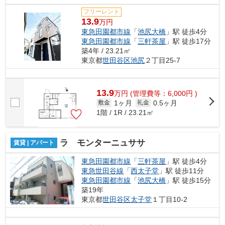
フリーレント
13.9
万円
東急田園都市線
「
池尻大橋
」駅 徒歩4分
東急田園都市線
「
三軒茶屋
」駅 徒歩17分
築4年 / 23.21㎡
東京都
世田谷区
池尻
２丁目25-7
13.9
万
円
(管理費等：6,000円 )
1ヶ月
0.5ヶ月
敷金
礼金
1階 / 1R / 23.21㎡
ラ モンターニュササ
賃貸 | アパート
東急田園都市線
「
三軒茶屋
」駅 徒歩4分
東急世田谷線
「
西太子堂
」駅 徒歩11分
東急田園都市線
「
池尻大橋
」駅 徒歩15分
築19年
東京都
世田谷区
太子堂
１丁目10-2