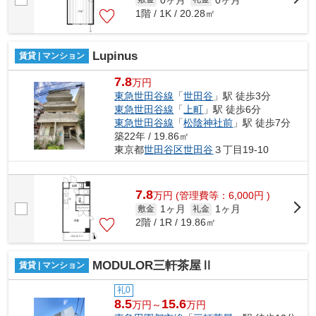
1階 / 1K / 20.28㎡
Lupinus
賃貸 | マンション
7.8
万円
東急世田谷線
「
世田谷
」駅 徒歩3分
東急世田谷線
「
上町
」駅 徒歩6分
東急世田谷線
「
松陰神社前
」駅 徒歩7分
築22年 / 19.86㎡
東京都
世田谷区
世田谷
３丁目19-10
7.8
万
円
(管理費等：6,000円 )
1ヶ月
1ヶ月
敷金
礼金
2階 / 1R / 19.86㎡
MODULOR三軒茶屋Ⅱ
賃貸 | マンション
礼0
8.5
15.6
万円～
万円