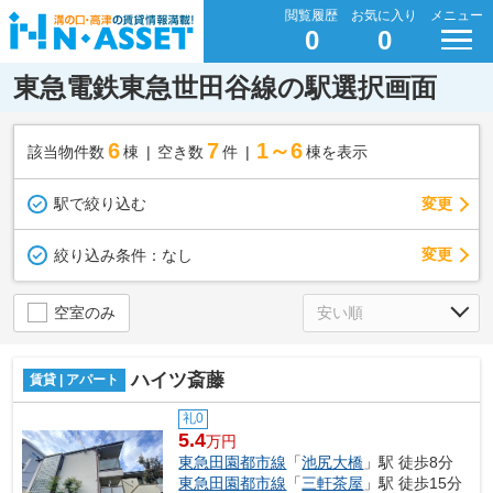
閲覧履歴
お気に入り
メニュー
0
0
東急電鉄東急世田谷線の駅選択画面
6
7
1～6
該当物件数
棟
空き数
件
棟を表示
駅で絞り込む
変更
変更
絞り込み条件：
なし
空室のみ
ハイツ斎藤
賃貸 | アパート
礼0
5.4
万円
東急田園都市線
「
池尻大橋
」駅 徒歩8分
東急田園都市線
「
三軒茶屋
」駅 徒歩15分