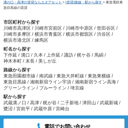
溝の口・高津の賃貸ならエヌアセット
>
(賃貸)路線・駅から探す
>
東急電鉄東
急目黒線の賃貸
市区町村から探す
川崎市高津区
/
川崎市宮前区
/
川崎市中原区
/
世田谷区
/
川崎市多摩区
/
横浜市青葉区
/
横浜市都筑区
/
渋谷区
/
横浜市港北区
/
練馬区
町名から探す
下作延
/
溝口
/
久本
/
上作延
/
諏訪
/
梶ケ谷
/
馬絹
/
神木本町
/
末長
/
美しが丘
路線から探す
東急田園都市線
/
南武線
/
東急大井町線
/
東急東横線
/
東急目黒線
/
湘南新宿ライン宇須
/
湘南新宿ライン高海
/
グリーンライン
/
ブルーライン
/
埼京線
駅から探す
武蔵溝ノ口
/
高津
/
梶が谷
/
二子新地
/
津田山
/
武蔵新城
/
鷺沼
/
宮前平
/
武蔵中原
/
宮崎台
電話でお問い合わせ