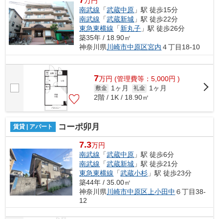
万円
南武線
「
武蔵中原
」駅 徒歩15分
南武線
「
武蔵新城
」駅 徒歩22分
東急東横線
「
新丸子
」駅 徒歩26分
築35年 / 18.90㎡
神奈川県
川崎市中原区
宮内
４丁目18-10
7
万
円
(管理費等：5,000円 )
1ヶ月
1ヶ月
敷金
礼金
2階 / 1K / 18.90㎡
コーポ卯月
賃貸 | アパート
7.3
万円
南武線
「
武蔵中原
」駅 徒歩6分
南武線
「
武蔵新城
」駅 徒歩21分
東急東横線
「
武蔵小杉
」駅 徒歩23分
築44年 / 35.00㎡
神奈川県
川崎市中原区
上小田中
６丁目38-
12