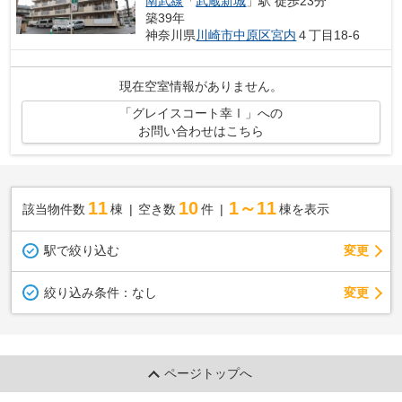
南武線
「
武蔵新城
」駅 徒歩23分
築39年
神奈川県
川崎市中原区
宮内
４丁目18-6
現在空室情報がありません。
「グレイスコート幸Ⅰ」への
お問い合わせはこちら
11
10
1～11
該当物件数
棟
空き数
件
棟を表示
駅で絞り込む
変更
変更
絞り込み条件：
なし
ページトップへ