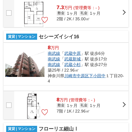
7.3
万
円
(管理費等：- )
1ヶ月
1ヶ月
敷金
礼金
2階 / 2K / 35.00㎡
セシーズイシイ16
賃貸 | マンション
8
万円
南武線
「
武蔵中原
」駅 徒歩6分
南武線
「
武蔵新城
」駅 徒歩17分
南武線
「
武蔵小杉
」駅 徒歩27分
築25年 / 22.96㎡
神奈川県
川崎市中原区
下小田中
１丁目20-
4
8
万
円
(管理費等：- )
1ヶ月
1ヶ月
敷金
礼金
7階 / 1K / 22.96㎡
フローリエ細山Ⅰ
賃貸 | マンション