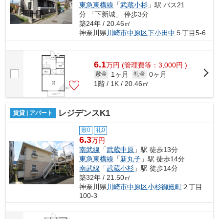
東急東横線
「
武蔵小杉
」駅 バス21
分 「下新城」 停歩3分
築24年 / 20.46㎡
神奈川県
川崎市中原区
下小田中
５丁目5-6
6.1
万
円
(管理費等：3,000円 )
1ヶ月
0ヶ月
敷金
礼金
1階 / 1K / 20.46㎡
レジデンスK1
賃貸 | アパート
敷0
礼0
6.3
万円
南武線
「
武蔵中原
」駅 徒歩13分
東急東横線
「
新丸子
」駅 徒歩14分
南武線
「
武蔵小杉
」駅 徒歩14分
築32年 / 21.50㎡
神奈川県
川崎市中原区
小杉御殿町
２丁目
100-3