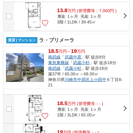
13.8
万
円
(管理費等：7,000円 )
1ヶ月
1ヶ月
敷金
礼金
3階 / 1LDK / 39.45㎡
ラ・プリメーラ
賃貸 | マンション
18.5
19
万円～
万円
南武線
「
武蔵中原
」駅 徒歩8分
東急東横線
「
武蔵小杉
」駅 徒歩18分
南武線
「
武蔵小杉
」駅 徒歩18分
築37年 / 65.00㎡～68.00㎡
神奈川県
川崎市中原区
上小田中
６丁目8-
21
18.5
万
円
(管理費等：- )
1ヶ月
1ヶ月
敷金
礼金
1階 / 3LDK / 65.00㎡
19
万
円
(管理費等：- )