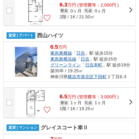
6.3
万
円
(管理費等：2,000円 )
0ヶ月
0ヶ月
敷金
礼金
2階 / 1K / 21.50㎡
西山ハイツ
賃貸 | アパート
6.5
万円
東急東横線
「
日吉
」駅 徒歩15分
東急新横浜線
「
日吉
」駅 徒歩15分
グリーンライン
「
日吉本町
」駅 徒歩18分
築35年 / 19.25㎡
神奈川県
横浜市港北区
下田町
２丁目6-3
6.5
万
円
(管理費等：3,000円 )
1ヶ月
1ヶ月
敷金
礼金
1階 / 1K / 19.25㎡
グレイスコート幸Ⅱ
賃貸 | マンション
7