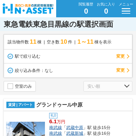
閲覧履歴
お気に入り
メニュー
0
0
東急電鉄東急目黒線の駅選択画面
11
10
1～11
該当物件数
棟
空き数
件
棟を表示
駅で絞り込む
変更
変更
絞り込み条件：
なし
空室のみ
グランドゥール中原
賃貸 | アパート
礼0
6.1
万円
南武線
「
武蔵中原
」駅 徒歩15分
南武線
「
武蔵新城
」駅 徒歩16分