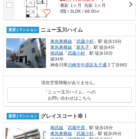
1ヶ月
1ヶ月
敷金
礼金
3階 / 3LDK / 68.00㎡
ニュー玉川ハイム
賃貸 | マンション
東急東横線
「
武蔵小杉
」駅 徒歩10分
東急東横線
「
新丸子
」駅 徒歩4分
南武線
「
武蔵小杉
」駅 徒歩16分
築34年
神奈川県
川崎市中原区
丸子通
２丁目682
現在空室情報がありません。
「ニュー玉川ハイム」への
お問い合わせはこちら
グレイスコート幸Ⅰ
賃貸 | マンション
南武線
「
武蔵中原
」駅 徒歩16分
東急東横線
「
武蔵小杉
」駅 徒歩26分