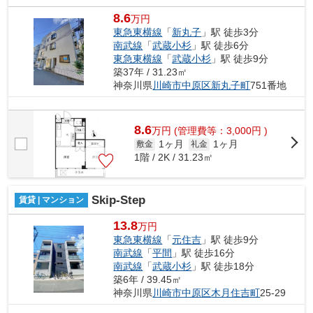
8.6
万円
東急東横線
「
新丸子
」駅 徒歩3分
南武線
「
武蔵小杉
」駅 徒歩6分
東急東横線
「
武蔵小杉
」駅 徒歩9分
築37年 / 31.23㎡
神奈川県
川崎市中原区
新丸子町
751番地
8.6
万
円
(管理費等：3,000円 )
1ヶ月
1ヶ月
敷金
礼金
1階 / 2K / 31.23㎡
Skip-Step
賃貸 | マンション
13.8
万円
東急東横線
「
元住吉
」駅 徒歩9分
南武線
「
平間
」駅 徒歩16分
南武線
「
武蔵小杉
」駅 徒歩18分
築6年 / 39.45㎡
神奈川県
川崎市中原区
木月住吉町
25-29