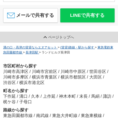
メールで共有する
LINEで共有する
ページトップへ
溝の口・高津の賃貸ならエヌアセット
>
(賃貸)路線・駅から探す
>
東急電鉄東
急田園都市線
>
長津田駅
>
ランドヒルズ長津田
市区町村から探す
川崎市高津区
/
川崎市宮前区
/
川崎市中原区
/
世田谷区
/
川崎市多摩区
/
横浜市青葉区
/
横浜市都筑区
/
大田区
/
渋谷区
/
横浜市港北区
町名から探す
下作延
/
溝口
/
久本
/
上作延
/
神木本町
/
末長
/
馬絹
/
諏訪
/
梶ケ谷
/
子母口
路線から探す
東急田園都市線
/
南武線
/
東急大井町線
/
東急東横線
/