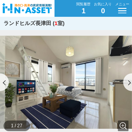
閲覧履歴
お気に入り
メニュー
1
0
ランドヒルズ長津田 (
1
室)
1 / 27