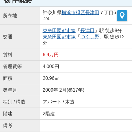
神奈川県
横浜市緑区
長津田
７丁目6
所在地
-24
東急田園都市線
「
長津田
」駅 徒歩8分
交通
東急田園都市線
「
つくし野
」駅 徒歩12
分
賃料
6.9万円
管理費等
4,000円
面積
20.96㎡
築年月
2009年 2月(築17年)
種別 / 構造
アパート / 木造
階建
2階建
備考