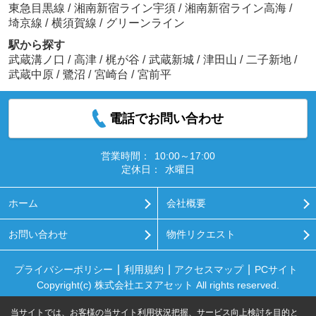
東急目黒線
/
湘南新宿ライン宇須
/
湘南新宿ライン高海
/
埼京線
/
横須賀線
/
グリーンライン
駅から探す
武蔵溝ノ口
/
高津
/
梶が谷
/
武蔵新城
/
津田山
/
二子新地
/
武蔵中原
/
鷺沼
/
宮崎台
/
宮前平
電話でお問い合わせ
営業時間：
10:00～17:00
定休日：
水曜日
ホーム
会社概要
お問い合わせ
物件リクエスト
プライバシーポリシー
利用規約
アクセスマップ
PCサイト
Copyright(c) 株式会社エヌアセット All rights reserved.
当サイトでは、お客様の当サイト利用状況把握、サービス向上検討を目的と