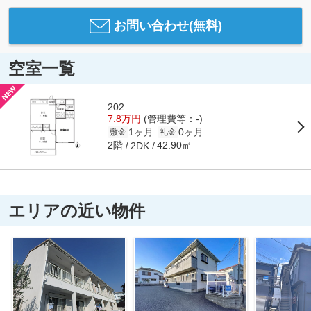
お問い合わせ(無料)
空室一覧
202
7.8万円
(管理費等：-)
1ヶ月
0ヶ月
敷金
礼金
2階
42.90㎡
2DK
エリアの近い物件