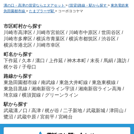
溝の口・高津の賃貸ならエヌアセット
>
(賃貸)路線・駅から探す
>
東急電鉄東
急田園都市線
>
たまプラーザ駅
>
コーポヨコヤマ
市区町村から探す
川崎市高津区
/
川崎市宮前区
/
川崎市中原区
/
世田谷区
/
川崎市多摩区
/
横浜市青葉区
/
横浜市都筑区
/
渋谷区
/
横浜市港北区
/
川崎市幸区
町名から探す
下作延
/
久本
/
溝口
/
上作延
/
神木本町
/
末長
/
馬絹
/
諏訪
/
梶ケ谷
/
子母口
路線から探す
東急田園都市線
/
南武線
/
東急大井町線
/
東急東横線
/
東急目黒線
/
湘南新宿ライン宇須
/
湘南新宿ライン高海
/
埼京線
/
横須賀線
/
グリーンライン
駅から探す
武蔵溝ノ口
/
高津
/
梶が谷
/
二子新地
/
武蔵新城
/
津田山
/
鷺沼
/
武蔵中原
/
宮前平
/
宮崎台