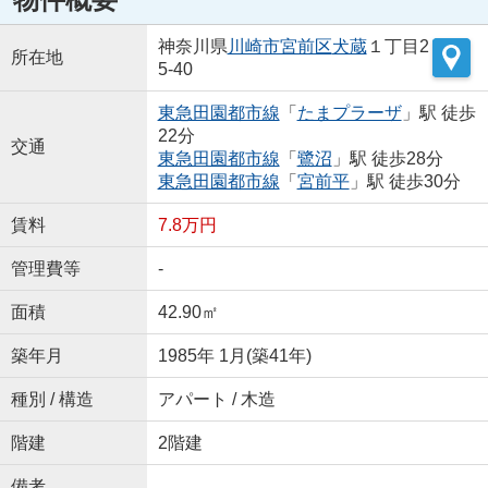
神奈川県
川崎市宮前区
犬蔵
１丁目2
所在地
5-40
東急田園都市線
「
たまプラーザ
」駅 徒歩
22分
交通
東急田園都市線
「
鷺沼
」駅 徒歩28分
東急田園都市線
「
宮前平
」駅 徒歩30分
賃料
7.8万円
管理費等
-
面積
42.90㎡
築年月
1985年 1月(築41年)
種別 / 構造
アパート / 木造
階建
2階建
備考