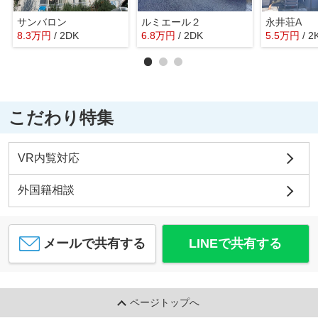
サンバロン
ルミエール２
永井荘A
8.3
万
円
/ 2DK
6.8
万
円
/ 2DK
5.5
万
円
/ 2
こだわり特集
VR内覧対応
外国籍相談
メールで共有する
LINEで共有する
ページトップへ