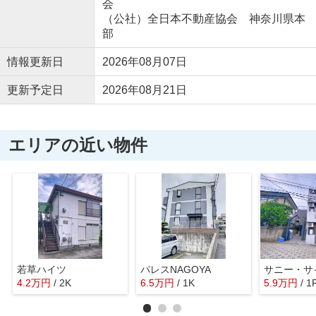
会
（公社）全日本不動産協会 神奈川県本
部
情報更新日
2026年08月07日
更新予定日
2026年08月21日
エリアの近い物件
若草ハイツ
パレスNAGOYA
サニー・サ
4.2
万
円
/ 2K
6.5
万
円
/ 1K
5.9
万
円
/ 1