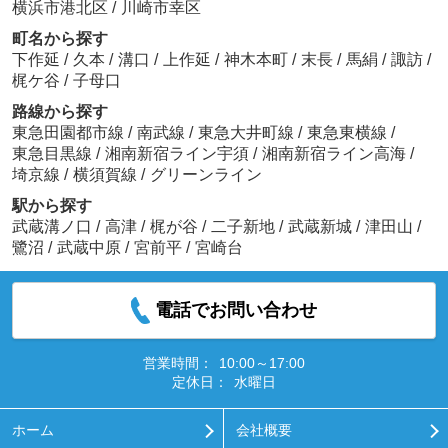
横浜市港北区
/
川崎市幸区
町名から探す
下作延
/
久本
/
溝口
/
上作延
/
神木本町
/
末長
/
馬絹
/
諏訪
/
梶ケ谷
/
子母口
路線から探す
東急田園都市線
/
南武線
/
東急大井町線
/
東急東横線
/
東急目黒線
/
湘南新宿ライン宇須
/
湘南新宿ライン高海
/
埼京線
/
横須賀線
/
グリーンライン
駅から探す
武蔵溝ノ口
/
高津
/
梶が谷
/
二子新地
/
武蔵新城
/
津田山
/
鷺沼
/
武蔵中原
/
宮前平
/
宮崎台
電話でお問い合わせ
営業時間：
10:00～17:00
定休日：
水曜日
ホーム
会社概要