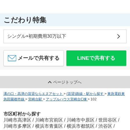
こだわり特集
シングル×初期費用30万以下
メールで共有する
LINEで共有する
ページトップへ
溝の口・高津の賃貸ならエヌアセット
>
(賃貸)路線・駅から探す
>
東急電鉄東
急田園都市線
>
宮崎台駅
>
アップルハウス宮崎台C棟
>
102
市区町村から探す
川崎市高津区
/
川崎市宮前区
/
川崎市中原区
/
世田谷区
/
川崎市多摩区
/
横浜市青葉区
/
横浜市都筑区
/
渋谷区
/