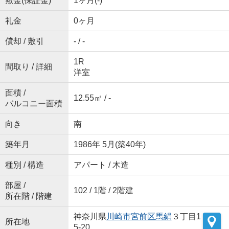
敷金(保証金)
1ヶ月(-)
礼金
0ヶ月
償却 / 敷引
- / -
1R
間取り / 詳細
洋室
面積 /
12.55㎡ / -
バルコニー面積
向き
南
築年月
1986年 5月(築40年)
種別 / 構造
アパート / 木造
部屋 /
102 / 1階 / 2階建
所在階 / 階建
神奈川県
川崎市宮前区
馬絹
３丁目1
所在地
5-20