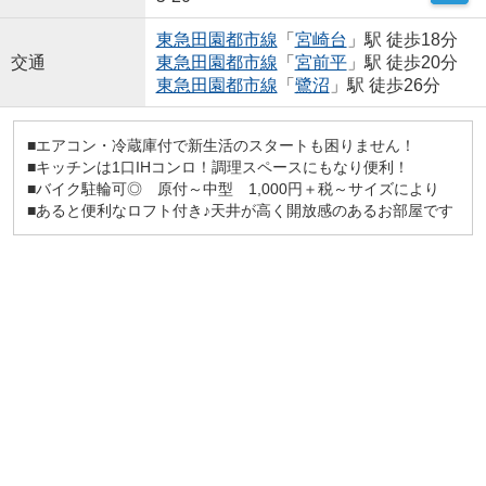
東急田園都市線
「
宮崎台
」駅 徒歩18分
交通
東急田園都市線
「
宮前平
」駅 徒歩20分
東急田園都市線
「
鷺沼
」駅 徒歩26分
■エアコン・冷蔵庫付で新生活のスタートも困りません！
■キッチンは1口IHコンロ！調理スペースにもなり便利！
■バイク駐輪可◎ 原付～中型 1,000円＋税～サイズにより
■あると便利なロフト付き♪天井が高く開放感のあるお部屋です