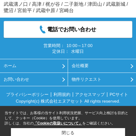
武蔵溝ノ口
/
高津
/
梶が谷
/
二子新地
/
津田山
/
武蔵新城
/
鷺沼
/
宮前平
/
武蔵中原
/
宮崎台
電話でお問い合わせ
営業時間：
10:00～17:00
定休日：
水曜日
ホーム
会社概要
お問い合わせ
物件リクエスト
プライバシーポリシー
利用規約
アクセスマップ
PCサイト
Copyright(c) 株式会社エヌアセット All rights reserved.
当サイトでは、お客様の当サイト利用状況把握、サービス向上検討を目的と
して、クッキー（Cookie）を使用しています。
詳しくは、当社の
「Cookieの取扱いについて」
をご確認ください。
閉じる