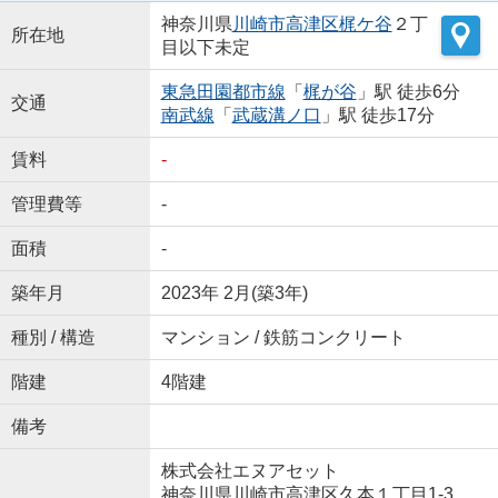
神奈川県
川崎市高津区
梶ケ谷
２丁
所在地
目以下未定
東急田園都市線
「
梶が谷
」駅 徒歩6分
交通
南武線
「
武蔵溝ノ口
」駅 徒歩17分
賃料
-
管理費等
-
面積
-
築年月
2023年 2月(築3年)
種別 / 構造
マンション / 鉄筋コンクリート
階建
4階建
備考
株式会社エヌアセット
神奈川県川崎市高津区久本１丁目1-3