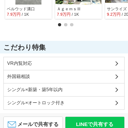
ベルウッド溝口
ＡｇｅｍｓⅢ
サンライズ
7.9
万
円
/ 1K
7.9
万
円
/ 1K
9.2
万
円
/ 2
こだわり特集
VR内覧対応
外国籍相談
シングル×新築・築5年以内
シングル×オートロック付き
メールで共有する
LINEで共有する