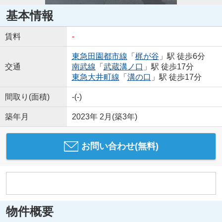
基本情報
賃料
-
東急田園都市線
「
梶が谷
」駅 徒歩6分
交通
南武線
「
武蔵溝ノ口
」駅 徒歩17分
東急大井町線
「
溝の口
」駅 徒歩17分
間取り(面積)
-(-)
築年月
2023年 2月(築3年)
お問い合わせ(無料)
物件概要