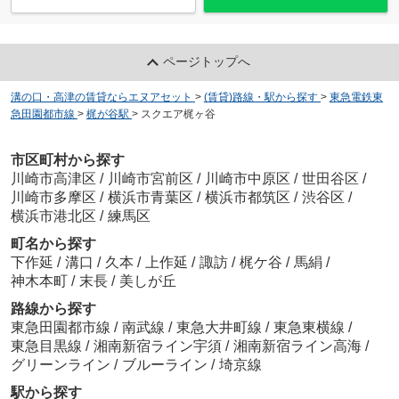
ページトップへ
溝の口・高津の賃貸ならエヌアセット
>
(賃貸)路線・駅から探す
>
東急電鉄東
急田園都市線
>
梶が谷駅
>
スクエア梶ヶ谷
市区町村から探す
川崎市高津区
/
川崎市宮前区
/
川崎市中原区
/
世田谷区
/
川崎市多摩区
/
横浜市青葉区
/
横浜市都筑区
/
渋谷区
/
横浜市港北区
/
練馬区
町名から探す
下作延
/
溝口
/
久本
/
上作延
/
諏訪
/
梶ケ谷
/
馬絹
/
神木本町
/
末長
/
美しが丘
路線から探す
東急田園都市線
/
南武線
/
東急大井町線
/
東急東横線
/
東急目黒線
/
湘南新宿ライン宇須
/
湘南新宿ライン高海
/
グリーンライン
/
ブルーライン
/
埼京線
駅から探す