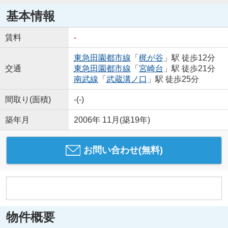
基本情報
賃料
-
東急田園都市線
「
梶が谷
」駅 徒歩12分
交通
東急田園都市線
「
宮崎台
」駅 徒歩21分
南武線
「
武蔵溝ノ口
」駅 徒歩25分
間取り(面積)
-(-)
築年月
2006年 11月(築19年)
お問い合わせ(無料)
物件概要