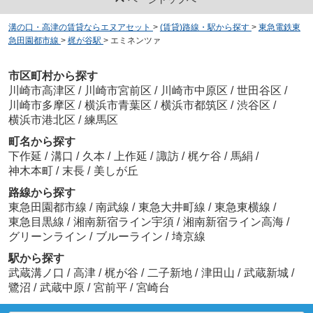
溝の口・高津の賃貸ならエヌアセット
>
(賃貸)路線・駅から探す
>
東急電鉄東
急田園都市線
>
梶が谷駅
>
エミネンツァ
市区町村から探す
川崎市高津区
/
川崎市宮前区
/
川崎市中原区
/
世田谷区
/
川崎市多摩区
/
横浜市青葉区
/
横浜市都筑区
/
渋谷区
/
横浜市港北区
/
練馬区
町名から探す
下作延
/
溝口
/
久本
/
上作延
/
諏訪
/
梶ケ谷
/
馬絹
/
神木本町
/
末長
/
美しが丘
路線から探す
東急田園都市線
/
南武線
/
東急大井町線
/
東急東横線
/
東急目黒線
/
湘南新宿ライン宇須
/
湘南新宿ライン高海
/
グリーンライン
/
ブルーライン
/
埼京線
駅から探す
武蔵溝ノ口
/
高津
/
梶が谷
/
二子新地
/
津田山
/
武蔵新城
/
鷺沼
/
武蔵中原
/
宮前平
/
宮崎台