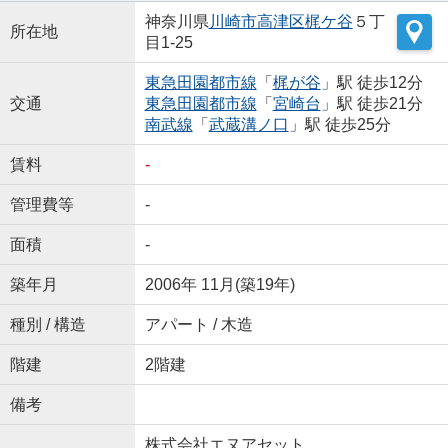
神奈川県
川崎市高津区
梶ケ谷
５丁
所在地
目1-25
東急田園都市線
「
梶が谷
」駅 徒歩12分
交通
東急田園都市線
「
宮崎台
」駅 徒歩21分
南武線
「
武蔵溝ノ口
」駅 徒歩25分
賃料
-
管理費等
-
面積
-
築年月
2006年 11月(築19年)
種別 / 構造
アパート / 木造
階建
2階建
備考
株式会社エヌアセット