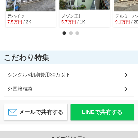
元ハイツ
メゾン玉川
テルミーハ
7.5
万
円
/ 2K
5.7
万
円
/ 1K
9.1
万
円
/ 2
こだわり特集
シングル×初期費用30万以下
外国籍相談
メールで共有する
LINEで共有する
ページトップへ