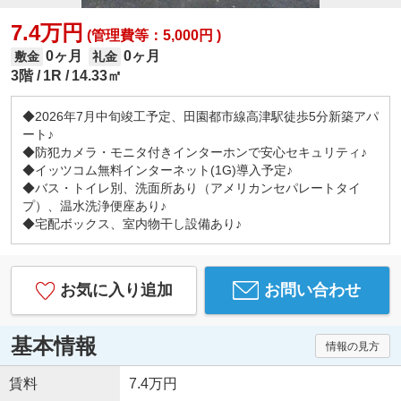
7.4万円
(管理費等：5,000円 )
0ヶ月
0ヶ月
敷金
礼金
3階
1R
14.33㎡
◆2026年7月中旬竣工予定、田園都市線高津駅徒歩5分新築アパ
ート♪
◆防犯カメラ・モニタ付きインターホンで安心セキュリティ♪
◆イッツコム無料インターネット(1G)導入予定♪
◆バス・トイレ別、洗面所あり（アメリカンセパレートタイ
プ）、温水洗浄便座あり♪
◆宅配ボックス、室内物干し設備あり♪
お気に入り追加
お問い合わせ
基本情報
情報の見方
賃料
7.4万円