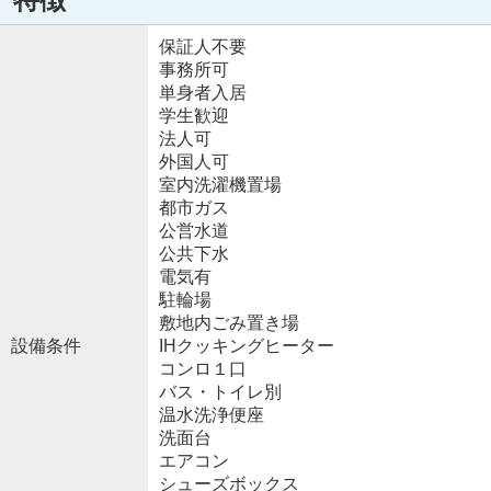
保証人不要
事務所可
単身者入居
学生歓迎
法人可
外国人可
室内洗濯機置場
都市ガス
公営水道
公共下水
電気有
駐輪場
敷地内ごみ置き場
設備条件
IHクッキングヒーター
コンロ１口
バス・トイレ別
温水洗浄便座
洗面台
エアコン
シューズボックス