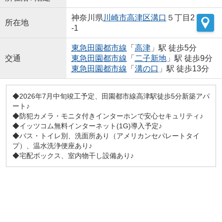
神奈川県
川崎市高津区
溝口
５丁目2
所在地
-1
東急田園都市線
「
高津
」駅 徒歩5分
交通
東急田園都市線
「
二子新地
」駅 徒歩9分
東急田園都市線
「
溝の口
」駅 徒歩13分
◆2026年7月中旬竣工予定、田園都市線高津駅徒歩5分新築アパ
ート♪
◆防犯カメラ・モニタ付きインターホンで安心セキュリティ♪
◆イッツコム無料インターネット(1G)導入予定♪
◆バス・トイレ別、洗面所あり（アメリカンセパレートタイ
プ）、温水洗浄便座あり♪
◆宅配ボックス、室内物干し設備あり♪