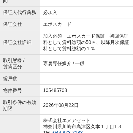
間
保証人代行義務
必加入
保証会社
エポスカード
加入必須 エポスカード保証 初回保証
保証会社詳細
料として賃料総額の50％、以降月次保証
料として賃料総額の１％
取引態様 /
専属専任媒介 / 一般
賃貸区分
総戸数
-
物件番号
105485708
取引条件の有効
2026年08月22日
期限
株式会社エヌアセット
神奈川県川崎市高津区久本１丁目1-3
TEL:
044-873-7188