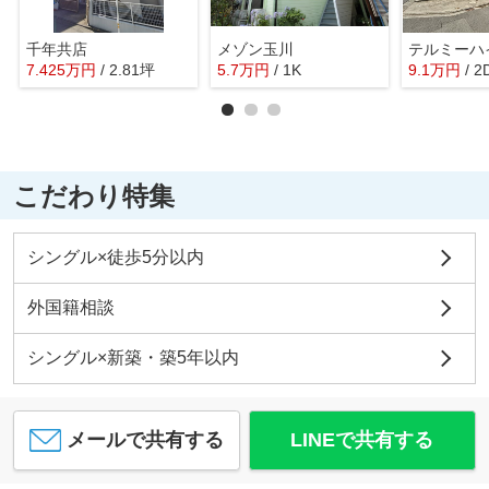
千年共店
メゾン玉川
テルミーハ
7.425
万
円
/ 2.81坪
5.7
万
円
/ 1K
9.1
万
円
/ 2
こだわり特集
シングル×徒歩5分以内
外国籍相談
シングル×新築・築5年以内
メールで共有する
LINEで共有する