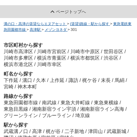
ページトップへ
溝の口・高津の賃貸ならエヌアセット
>
(賃貸)路線・駅から探す
>
東急電鉄東
急田園都市線
>
高津駅
>
メゾンヨネダ
>
301
市区町村から探す
川崎市高津区
/
川崎市宮前区
/
川崎市中原区
/
世田谷区
/
川崎市多摩区
/
横浜市青葉区
/
横浜市都筑区
/
渋谷区
/
横浜市港北区
/
川崎市幸区
町名から探す
下作延
/
溝口
/
久本
/
上作延
/
諏訪
/
梶ケ谷
/
末長
/
馬絹
/
宮崎
/
神木本町
路線から探す
東急田園都市線
/
南武線
/
東急大井町線
/
東急東横線
/
東急目黒線
/
湘南新宿ライン宇須
/
湘南新宿ライン高海
/
グリーンライン
/
ブルーライン
/
埼京線
駅から探す
武蔵溝ノ口
/
高津
/
梶が谷
/
二子新地
/
津田山
/
武蔵新城
/