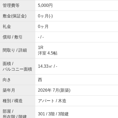
管理費等
5,000円
敷金(保証金)
0ヶ月(-)
礼金
0ヶ月
償却 / 敷引
- / -
1R
間取り / 詳細
洋室 4.5帖
面積 /
14.33㎡ / -
バルコニー面積
向き
西
築年月
2026年 7月(新築)
種別 / 構造
アパート / 木造
部屋 /
301 / 3階 / 3階建
所在階 / 階建