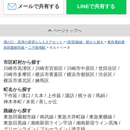
メールで共有する
LINEで共有する
ページトップへ
溝の口・高津の賃貸ならエヌアセット
>
(賃貸)路線・駅から探す
>
東急電鉄東
急田園都市線
>
二子新地駅
>
モルトベーネ
市区町村から探す
川崎市高津区
/
川崎市宮前区
/
川崎市中原区
/
世田谷区
/
川崎市多摩区
/
横浜市青葉区
/
横浜市都筑区
/
渋谷区
/
横浜市港北区
/
練馬区
町名から探す
下作延
/
溝口
/
久本
/
上作延
/
諏訪
/
梶ケ谷
/
馬絹
/
神木本町
/
末長
/
美しが丘
路線から探す
東急田園都市線
/
南武線
/
東急大井町線
/
東急東横線
/
東急目黒線
/
湘南新宿ライン宇須
/
湘南新宿ライン高海
/
グリーンライン
/
ブルーライン
/
埼京線