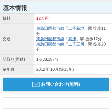
基本情報
賃料
12万円
東急田園都市線
「
二子新地
」駅 徒歩11
分
交通
東急田園都市線
「
高津
」駅 徒歩17分
東急田園都市線
「
二子玉川
」駅 徒歩20
分
間取り(面積)
1K(33.18㎡)
築年月
2012年 10月(築13年)
お問い合わせ(無料)