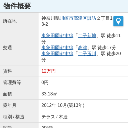
物件概要
神奈川県
川崎市高津区
諏訪
２丁目1
所在地
3-2
東急田園都市線
「
二子新地
」駅 徒歩11
分
交通
東急田園都市線
「
高津
」駅 徒歩17分
東急田園都市線
「
二子玉川
」駅 徒歩20
分
賃料
12万円
管理費等
0円
面積
33.18㎡
築年月
2012年 10月(築13年)
種別 / 構造
テラス / 木造