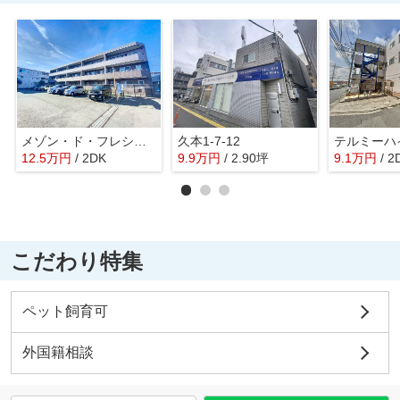
メゾン・ド・フレシュール
久本1-7-12
テルミーハ
12.5
万
円
/ 2DK
9.9
万
円
/ 2.90坪
9.1
万
円
/ 2
こだわり特集
ペット飼育可
外国籍相談