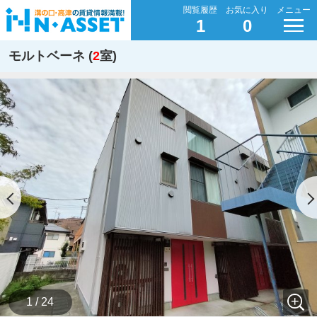
閲覧履歴
お気に入り
メニュー
1
0
モルトベーネ (
2
室)
1 / 24