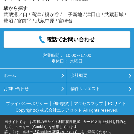
駅から探す
武蔵溝ノ口
/
高津
/
梶が谷
/
二子新地
/
津田山
/
武蔵新城
/
鷺沼
/
宮前平
/
武蔵中原
/
宮崎台
電話でお問い合わせ
営業時間：
10:00～17:00
定休日：
水曜日
ホーム
会社概要
お問い合わせ
物件リクエスト
プライバシーポリシー
利用規約
アクセスマップ
PCサイト
Copyright(c) 株式会社エヌアセット All rights reserved.
当サイトでは、お客様の当サイト利用状況把握、サービス向上検討を目的と
して、クッキー（Cookie）を使用しています。
詳しくは、当社の
「Cookieの取扱いについて」
をご確認ください。