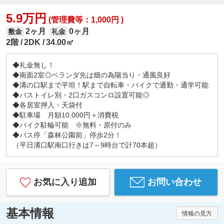
5.9万円
(管理費等：1,000円 )
2ヶ月
0ヶ月
敷金
礼金
2階
2DK
34.00㎡
◆礼金無し！
◆南面2室◎ベランダ先は畑の為陽当り・通風良好
◆溝の口駅まで平坦！駅まで自転車・バイクで通勤・通学可能
◆バストイレ別・2口ガスコンロ設置可能◎
◆各居室押入・天袋付
◆駐車場 月額10,000円＋消費税
◆バイク駐輪可能 ※無料・原付のみ
◆バス停「森林公園前」停歩2分！
（平日溝口駅南口行きは7～9時台で計70本超）
お気に入り追加
お問い合わせ
基本情報
情報の見方