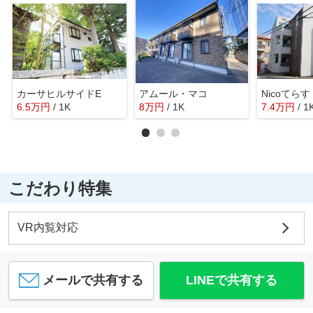
カーサヒルサイドE
アムール・マコ
Nicoてらす
6.5
万
円
/ 1K
8
万
円
/ 1K
7.4
万
円
/ 1
こだわり特集
VR内覧対応
メールで共有する
LINEで共有する