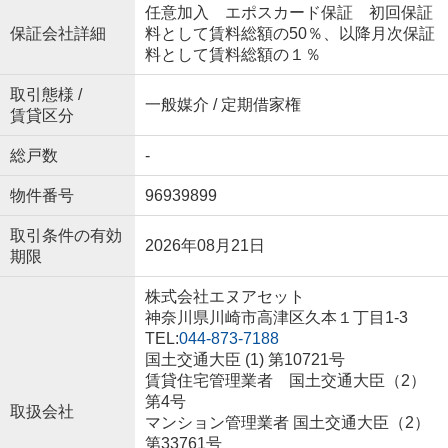
任意加入 エポスカード保証 初回保証
保証会社詳細
料として賃料総額の50％、以降月次保証
料として賃料総額の１％
取引態様 /
一般媒介 / 定期借家権
賃貸区分
総戸数
-
物件番号
96939899
取引条件の有効
2026年08月21日
期限
株式会社エヌアセット
神奈川県川崎市高津区久本１丁目1-3
TEL:
044-873-7188
国土交通大臣 (1) 第10721号
賃貸住宅管理業者 国土交通大臣（2）
第4号
取扱会社
マンション管理業者 国土交通大臣（2）
第33761号