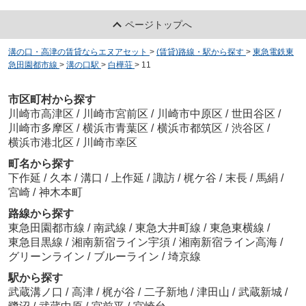
ページトップへ
溝の口・高津の賃貸ならエヌアセット
>
(賃貸)路線・駅から探す
>
東急電鉄東
急田園都市線
>
溝の口駅
>
白樺荘
>
11
市区町村から探す
川崎市高津区
/
川崎市宮前区
/
川崎市中原区
/
世田谷区
/
川崎市多摩区
/
横浜市青葉区
/
横浜市都筑区
/
渋谷区
/
横浜市港北区
/
川崎市幸区
町名から探す
下作延
/
久本
/
溝口
/
上作延
/
諏訪
/
梶ケ谷
/
末長
/
馬絹
/
宮崎
/
神木本町
路線から探す
東急田園都市線
/
南武線
/
東急大井町線
/
東急東横線
/
東急目黒線
/
湘南新宿ライン宇須
/
湘南新宿ライン高海
/
グリーンライン
/
ブルーライン
/
埼京線
駅から探す
武蔵溝ノ口
/
高津
/
梶が谷
/
二子新地
/
津田山
/
武蔵新城
/