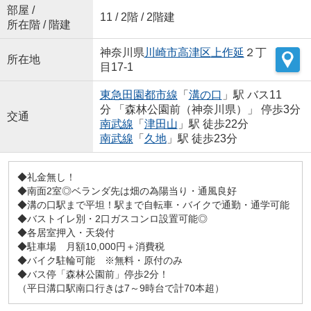
部屋 /
11 / 2階 / 2階建
所在階 / 階建
神奈川県
川崎市高津区
上作延
２丁
所在地
目17-1
東急田園都市線
「
溝の口
」駅 バス11
分 「森林公園前（神奈川県）」 停歩3分
交通
南武線
「
津田山
」駅 徒歩22分
南武線
「
久地
」駅 徒歩23分
◆礼金無し！
◆南面2室◎ベランダ先は畑の為陽当り・通風良好
◆溝の口駅まで平坦！駅まで自転車・バイクで通勤・通学可能
◆バストイレ別・2口ガスコンロ設置可能◎
◆各居室押入・天袋付
◆駐車場 月額10,000円＋消費税
◆バイク駐輪可能 ※無料・原付のみ
◆バス停「森林公園前」停歩2分！
（平日溝口駅南口行きは7～9時台で計70本超）