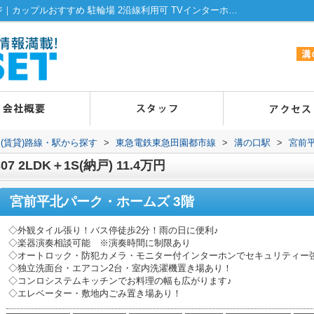
宮前平北パーク・ホームズの307詳細ページ｜カップルおすすめ 駐輪場 2沿線利用可 TVインターホン 洗面所にドア｜賃貸でお探しなら溝の口・高津のエヌアセット
(賃貸)路線・駅から探す
>
東急電鉄東急田園都市線
>
溝の口駅
>
宮前
2LDK＋1S(納戸) 11.4万円
宮前平北パーク・ホームズ 3階
◇外観タイル張り！バス停徒歩2分！雨の日に便利♪
◇楽器演奏相談可能 ※演奏時間に制限あり
◇オートロック・防犯カメラ・モニター付インターホンでセキュリティー
◇独立洗面台・エアコン2台・室内洗濯機置き場あり！
◇コンロシステムキッチンでお料理の幅も広がります♪
◇エレベーター・敷地内ごみ置き場あり！