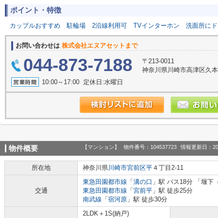
ポイント・特徴
カップルおすすめ
駐輪場
2沿線利用可
TVインターホン
洗面所にド
お問い合わせは
株式会社エヌアセットまで
044-873-7188
〒213-0011
神奈川県川崎市高津区久本
10:00～17:00 定休日:水曜日
【マンション】
物件番号：104537723
情報更新日：20
物件概要
所在地
神奈川県
川崎市宮前区
平
４丁目2-11
東急田園都市線
「
溝の口
」駅 バス18分 「堰下
交通
東急田園都市線
「
宮前平
」駅 徒歩25分
南武線
「
宿河原
」駅 徒歩30分
2LDK＋1S(納戸)