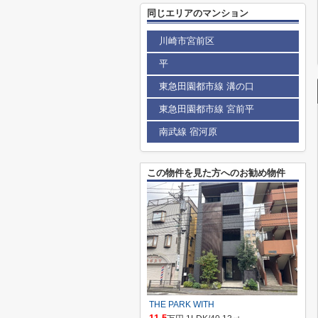
同じエリアのマンション
川崎市宮前区
平
東急田園都市線 溝の口
東急田園都市線 宮前平
南武線 宿河原
この物件を見た方へのお勧め物件
THE PARK WITH