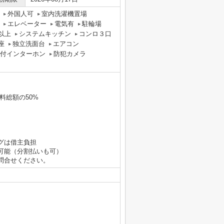
外国人可
室内洗濯機置場
エレベーター
電気有
駐輪場
以上
システムキッチン
コンロ３口
座
独立洗面台
エアコン
タ付インターホン
防犯カメラ
料総額の50%
グは借主負担
可能（分割払いも可）
問合せください。