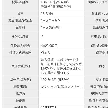
間取り/詳細
LDK 11.7帖
/
S 4.1帖
/
面積/バルコ
洋室 4.1帖
/
和室 6.0帖
賃料
11.4万円
管理費・共
敷金/礼金/保証金
1ヶ月/1ヶ月/-
償却/敷
更新料
1ヶ月(新賃料)
敷金積み
権利金/雑費
-/-
駐車場/月額
保険加入/料金
有/20,000円
保険名/保険
保証人代行義務
必加入
保証会
加入必須 エポスカード保
証 初回保証料として賃料総
保証会社詳細
向き
額の50％、以降月次保証料と
して賃料総額の１％
築年月(築年数)
1994年 3月 (築32年)
契約期
種別/構造
マンション/鉄筋コンクリート
部屋/所在階
総戸数
-
現況/入居可
特優賃
-
取引態様/賃
物件番号
104537723
取引条件の有