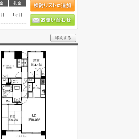
金
礼金
ヶ月
1ヶ月
印刷する