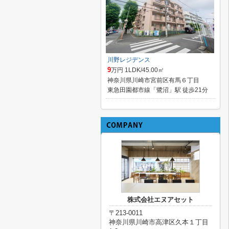
川野レジデンス
9
万円 1LDK/45.00㎡
神奈川県川崎市宮前区有馬６丁目
東急田園都市線「鷺沼」駅 徒歩21分
株式会社エヌアセット
〒213-0011
神奈川県川崎市高津区久本１丁目