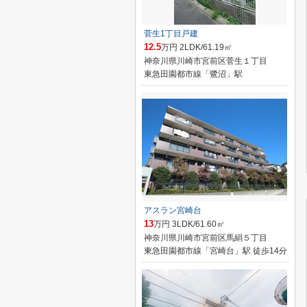
菅生1丁目戸建
12.5
万円 2LDK/61.19㎡
神奈川県川崎市宮前区菅生１丁目
東急田園都市線「鷺沼」駅
アスラン宮崎台
13
万円 3LDK/61.60㎡
神奈川県川崎市宮前区馬絹５丁目
東急田園都市線「宮崎台」駅 徒歩14分