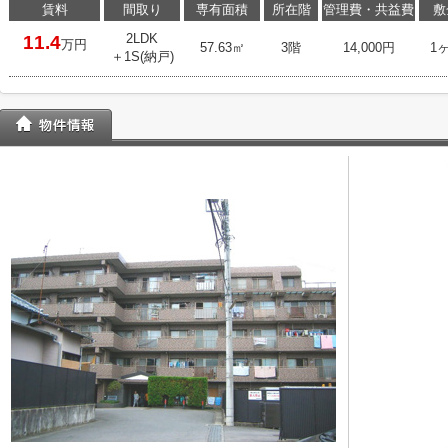
賃料
間取り
専有面積
所在階
管理費・共益費
敷
2LDK
11.4
万円
57.63㎡
3階
14,000円
1
＋1S(納戸)