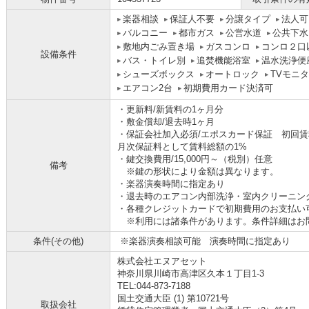
楽器相談
保証人不要
分譲タイプ
法人可
バルコニー
都市ガス
公営水道
公共下水
敷地内ごみ置き場
ガスコンロ
コンロ２口
設備条件
バス・トイレ別
追焚機能浴室
温水洗浄便
シューズボックス
オートロック
TVモニ
エアコン2台
初期費用カード決済可
・更新料/新賃料の1ヶ月分
・敷金償却/退去時1ヶ月
・保証会社加入必須/エポスカード保証 初回賃
月次保証料として賃料総額の1%
・鍵交換費用/15,000円～（税別）任意
備考
※鍵の形状により金額は異なります。
・楽器演奏時間に指定あり
・退去時のエアコン内部洗浄・室内クリーニン
・各種クレジットカードで初期費用のお支払い
※利用には諸条件があります。条件詳細はお
条件(その他)
※楽器演奏相談可能 演奏時間に指定あり
株式会社エヌアセット
神奈川県川崎市高津区久本１丁目1-3
TEL:044-873-7188
国土交通大臣 (1) 第10721号
取扱会社