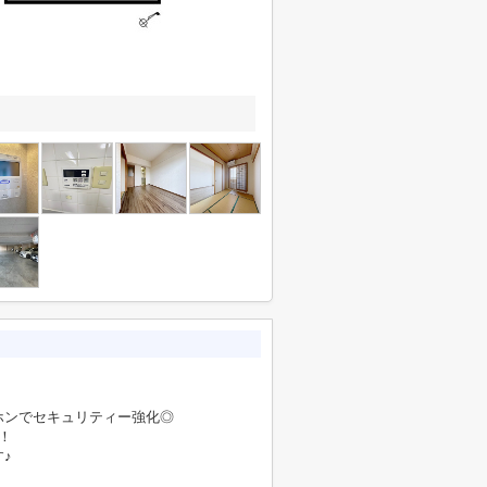
ホンでセキュリティー強化◎
！
♪