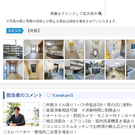
画像をクリックして拡大表示
※写真や図と実際の現状とが異なる場合は現状を優先させていただきます。
【外観】
担当者のコメント
KawakamiS
◇外観タイル張り！バス停徒歩2分！雨の日に便利♪
◇楽器演奏相談可能 ※演奏時間に制限あり
◇オートロック・防犯カメラ・モニター付インター
◇独立洗面台・エアコン2台・室内洗濯機置き場あり
◇コンロシステムキッチンでお料理の幅も広がります
◇エレベーター・敷地内ごみ置き場あり！