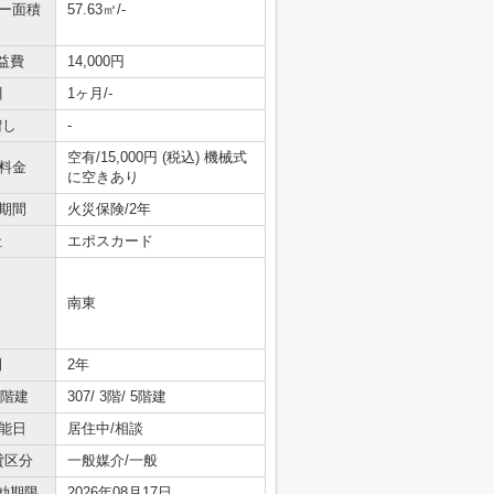
ニー面積
57.63㎡/-
益費
14,000円
引
1ヶ月/-
増し
-
空有/15,000円 (税込) 機械式
料金
に空きあり
期間
火災保険/2年
社
エポスカード
南東
間
2年
/階建
307/ 3階/ 5階建
能日
居住中/相談
貸区分
一般媒介/一般
効期限
2026年08月17日