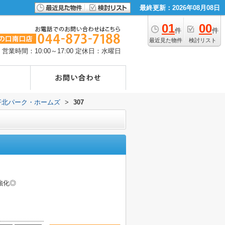
最終更新：2026年08月08日
01
00
件
件
最近見た物件
検討リスト
営業時間：10:00～17:00
定休日：水曜日
平北パーク・ホームズ
>
307
強化◎