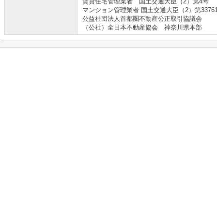
賃貸住宅管理業者 国土交通大臣（2）第4号
マンション管理業者 国土交通大臣（2）第3376
公益社団法人首都圏不動産公正取引協議会
（公社）全日本不動産協会 神奈川県本部