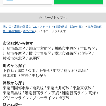
エクセルワコー
5.5
万
円
/ 1K
ページトップへ
溝の口・高津の賃貸ならエヌアセット
>
(賃貸)路線・駅から探す
>
東急電鉄東
急田園都市線
>
溝の口駅
>
ルミネコーポラス久末
市区町村から探す
シェルクレール
川崎市高津区
/
川崎市宮前区
/
川崎市中原区
/
世田谷区
/
6
万
円
/ 1K
川崎市多摩区
/
横浜市青葉区
/
横浜市都筑区
/
渋谷区
/
横浜市港北区
/
練馬区
町名から探す
下作延
/
溝口
/
久本
/
上作延
/
諏訪
/
梶ケ谷
/
馬絹
/
神木本町
/
末長
/
美しが丘
路線から探す
東急田園都市線
/
南武線
/
東急大井町線
/
東急東横線
/
東急目黒線
/
湘南新宿ライン宇須
/
湘南新宿ライン高海
/
グリーンライン
/
ブルーライン
/
埼京線
駅から探す