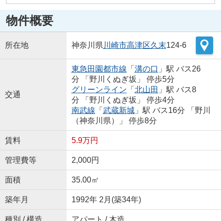
物件概要
所在地
神奈川県
川崎市高津区
久末
124-6
東急田園都市線
「
溝の口
」駅 バス26
分 「野川くぬぎ坂」 停歩5分
グリーンライン
「
北山田
」駅 バス8
交通
分 「野川くぬぎ坂」 停歩4分
南武線
「
武蔵新城
」駅 バス16分 「野川
（神奈川県）」 停歩8分
賃料
5.9万円
管理費等
2,000円
面積
35.00㎡
築年月
1992年 2月(築34年)
種別 / 構造
アパート / 木造