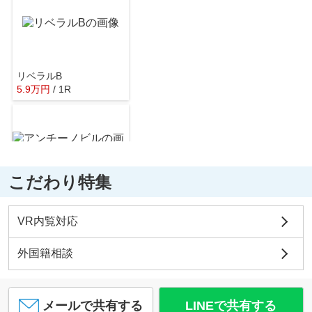
リベラルB
5.9
万
円
/ 1R
こだわり特集
アンチーノビル
4.7
万
円
/ 1R
VR内覧対応
外国籍相談
メールで共有する
LINEで共有する