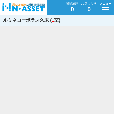
閲覧履歴
お気に入り
メニュー
0
0
ルミネコーポラス久末 (
1
室)