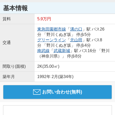
基本情報
賃料
5.9万円
東急田園都市線
「
溝の口
」駅 バス26
分 「野川くぬぎ坂」 停歩5分
グリーンライン
「
北山田
」駅 バス8
交通
分 「野川くぬぎ坂」 停歩4分
南武線
「
武蔵新城
」駅 バス16分 「野川
（神奈川県）」 停歩8分
間取り(面積)
2K(35.00㎡)
築年月
1992年 2月(築34年)
お問い合わせ(無料)