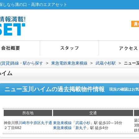
探しなら溝の口・高津のエヌアセット
(賃貸)路線・駅から探す
>
東急電鉄東急東横線
>
武蔵小杉駅
>
ニュー
ハイム
ニュー玉川ハイム
の過去掲載物件情報
現況の確認はお気
所在地
交通
築
神奈川県
川崎市中原区
丸子通
東急東横線
「
武蔵小杉
」駅 徒歩10～16分
3
２丁目682
東急東横線
「
新丸子
」駅 徒歩4分
鉄