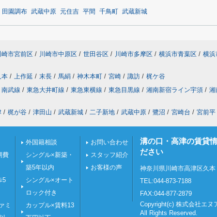
田園調布
武蔵中原
元住吉
平間
千鳥町
武蔵新城
川崎市宮前区
/
川崎市中原区
/
世田谷区
/
川崎市多摩区
/
横浜市青葉区
/
横浜
久本
/
上作延
/
末長
/
馬絹
/
神木本町
/
宮崎
/
諏訪
/
梶ケ谷
南武線
/
東急大井町線
/
東急東横線
/
東急目黒線
/
湘南新宿ライン宇須
/
湘
津
/
梶が谷
/
津田山
/
武蔵新城
/
二子新地
/
武蔵中原
/
鷺沼
/
宮崎台
/
宮前平
溝の口・高津の賃貸
外国籍相談
お問い合わせ
ださい
期費
シングル×新築・
スタッフ紹介
築5年以内
お客様の声
神奈川県川崎市高津区久本１
歩5
シングル×オート
TEL:044-873-7188
ロック付き
FAX:044-877-2879
Copyright(c) 株式会社
ァミ
カップル×賃料13
All Rights Reserved.