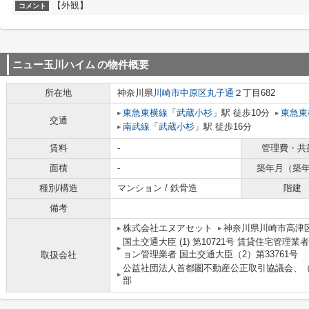
【外観】
コメント
ニュー玉川ハイム
の物件概要
所在地
神奈川県
川崎市中原区
丸子通
２丁目682
東急東横線
「
武蔵小杉
」駅 徒歩10分
東急東
交通
南武線
「
武蔵小杉
」駅 徒歩16分
賃料
-
管理費・共
面積
-
築年月（築
種別/構造
マンション / 鉄骨造
階建
備考
株式会社エヌアセット
神奈川県川崎市高津区
国土交通大臣 (1) 第10721号 賃貸住宅管理
ョン管理業者 国土交通大臣（2）第33761号
取扱会社
公益社団法人首都圏不動産公正取引協議会、
部