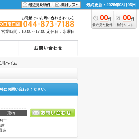
最終更新：2026年08月06日
00
00
件
件
最近見た物件
検討リスト
営業時間：10:00～17:00
定休日：水曜日
玉川ハイム
軽にお問い合わせください。
建物
34年
階建
骨造