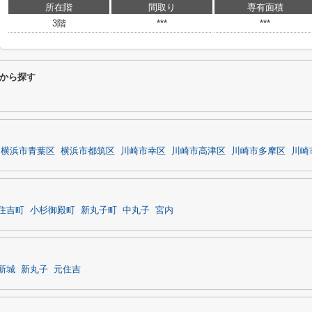
所在階
間取り
専有面積
3階
***
***
から探す
横浜市青葉区
横浜市都筑区
川崎市幸区
川崎市高津区
川崎市多摩区
川崎
住吉町
小杉御殿町
新丸子町
中丸子
宮内
新城
新丸子
元住吉