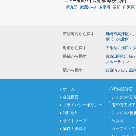
ニュー玉川ハイム周辺の駅から探す
新丸子
武蔵小杉
多摩川
沼部
向河原
市区町村から探す
川崎市高津区
/
横浜市港北区
町名から探す
下作延
/
溝口
/
路線から探す
東急田園都市線
/
ブルーライン
駅から探す
武蔵溝ノ口
/
高
ホーム
VR内覧対応
会社概要
シングル×初
プライバシーポリシー
用30万円以下
利用規約
シングル×徒
サイトマップ
分以内
物件カタログ
カップル・フ