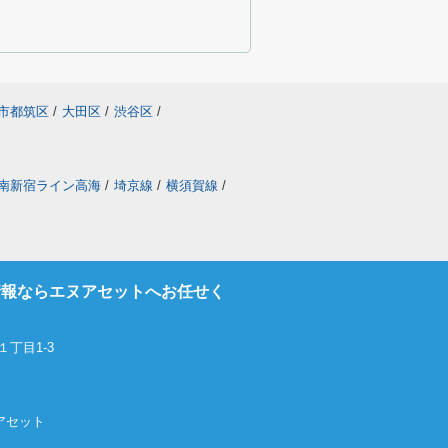
市都筑区
/
大田区
/
渋谷区
/
南新宿ライン高海
/
埼京線
/
横須賀線
/
情報ならエヌアセットへお任せく
丁目1-3
エヌアセット