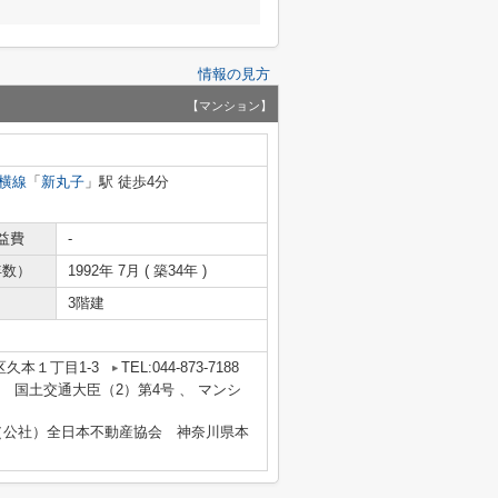
情報の見方
【マンション】
横線
「
新丸子
」駅 徒歩4分
益費
-
年数）
1992年 7月 ( 築34年 )
3階建
久本１丁目1-3
TEL:044-873-7188
業者 国土交通大臣（2）第4号 、 マンシ
（公社）全日本不動産協会 神奈川県本