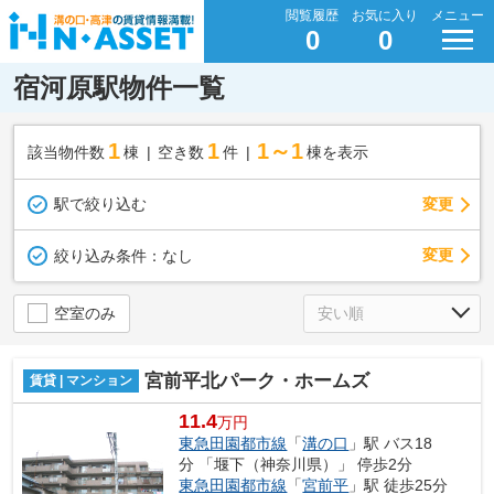
閲覧履歴
お気に入り
メニュー
0
0
宿河原駅物件一覧
1
1
1～1
該当物件数
棟
空き数
件
棟を表示
駅で絞り込む
変更
変更
絞り込み条件：
なし
空室のみ
宮前平北パーク・ホームズ
賃貸 | マンション
11.4
万円
東急田園都市線
「
溝の口
」駅 バス18
分 「堰下（神奈川県）」 停歩2分
東急田園都市線
「
宮前平
」駅 徒歩25分