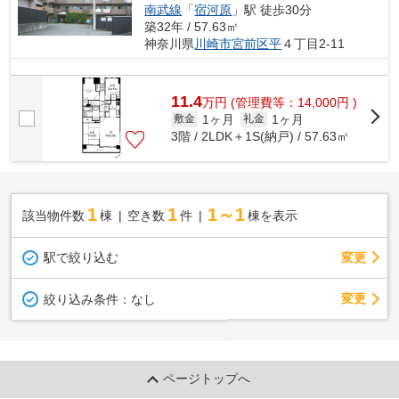
南武線
「
宿河原
」駅 徒歩30分
築32年 / 57.63㎡
神奈川県
川崎市宮前区
平
４丁目2-11
11.4
万
円
(管理費等：14,000円 )
1ヶ月
1ヶ月
敷金
礼金
3階 / 2LDK＋1S(納戸) / 57.63㎡
1
1
1～1
該当物件数
棟
空き数
件
棟を表示
駅で絞り込む
変更
変更
絞り込み条件：
なし
ページトップへ