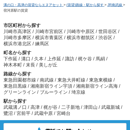
溝の口・高津の賃貸ならエヌアセット
>
(賃貸)路線・駅から探す
>
JR南武線
>
宿河原駅の賃貸
市区町村から探す
川崎市高津区
/
川崎市宮前区
/
川崎市中原区
/
世田谷区
/
川崎市多摩区
/
横浜市青葉区
/
横浜市都筑区
/
渋谷区
/
横浜市港北区
/
練馬区
町名から探す
下作延
/
溝口
/
久本
/
上作延
/
諏訪
/
梶ケ谷
/
馬絹
/
神木本町
/
末長
/
美しが丘
路線から探す
東急田園都市線
/
南武線
/
東急大井町線
/
東急東横線
/
東急目黒線
/
湘南新宿ライン宇須
/
湘南新宿ライン高海
/
グリーンライン
/
ブルーライン
/
埼京線
駅から探す
武蔵溝ノ口
/
高津
/
梶が谷
/
二子新地
/
津田山
/
武蔵新城
/
鷺沼
/
宮前平
/
武蔵中原
/
宮崎台