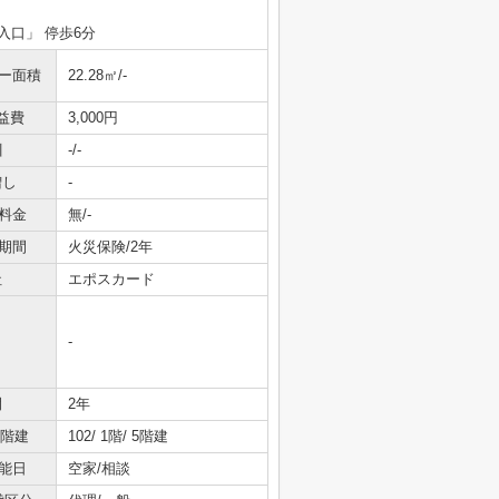
入口」 停歩6分
ニー面積
22.28㎡/-
益費
3,000円
引
-/-
増し
-
料金
無/-
期間
火災保険/2年
社
エポスカード
-
間
2年
/階建
102/ 1階/ 5階建
能日
空家/相談