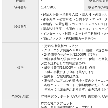
特優賃
-
取引態様/賃
物件番号
104789036
取引条件の有
保証人不要
単身者入居
法人可
外国人可
都市ガス
公営水道
公共下水
エレベータ
敷地内ごみ置き場
ガスコンロ
コンロ１口
設備条件
温水洗浄便座
洗面台
エアコン
シューズ
インターネット対応
ネット使用料無料
オ
宅配ボックス
初期費用カード決済可
・更新料/新賃料の1ヶ月分
・クリーニング費用/50,000円（別税）※退去
・24時間安心サポート/12,000円（税別）
・保証会社加入必須/エポスカード保証 初回賃
月次保証料として賃料総額の1%
備考
・鍵交換費用/15,000円～（税別）必須
※鍵の形状により金額は異なります。
・室内および敷地内は禁煙
・退去時のエアコン内部洗浄・室内クリーニン
・各種クレジットカードで初期費用のお支払い
※利用には諸条件があります。条件詳細はお
条件(その他)
24時間安心サポート:1万3,200円 鍵交換代:1万6,
株式会社エヌアセット
神奈川県川崎市高津区久本１丁目1-3