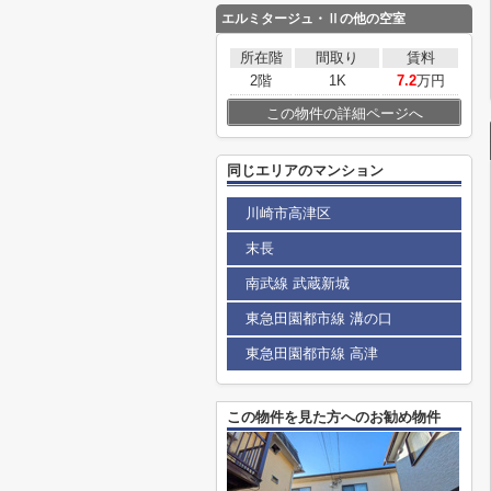
エルミタージュ・Ⅱ
の他の空室
所在階
間取り
賃料
2階
1K
7.2
万円
この物件の詳細ページへ
同じエリアのマンション
川崎市高津区
末長
南武線 武蔵新城
東急田園都市線 溝の口
東急田園都市線 高津
この物件を見た方へのお勧め物件