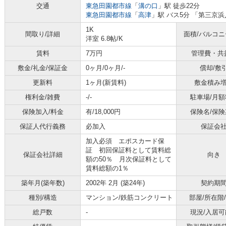
交通
東急田園都市線
「
溝の口
」駅 徒歩22分
東急田園都市線
「
高津
」駅 バス5分 「第三京浜
1K
間取り/詳細
面積/バルコ
洋室 6.8帖
/
K
賃料
7万円
管理費・共
敷金/礼金/保証金
0ヶ月/0ヶ月/-
償却/敷
更新料
1ヶ月(新賃料)
敷金積み
権利金/雑費
-/-
駐車場/月額
保険加入/料金
有/18,000円
保険名/保険
保証人代行義務
必加入
保証会
加入必須 エポスカード保
証 初回保証料として賃料総
保証会社詳細
向き
額の50％ 月次保証料として
賃料総額の1％
築年月(築年数)
2002年 2月 (築24年)
契約期
種別/構造
マンション/鉄筋コンクリート
部屋/所在階
総戸数
-
現況/入居可