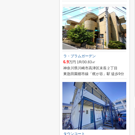
ラ・プラムガーデン
6.9
万円 1R/30.83㎡
神奈川県川崎市高津区末長２丁目
東急田園都市線「梶が谷」駅 徒歩9分
タウンコート