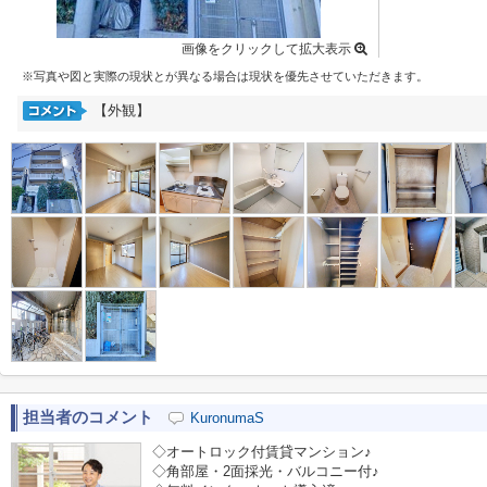
画像をクリックして拡大表示
※写真や図と実際の現状とが異なる場合は現状を優先させていただきます。
【外観】
担当者のコメント
KuronumaS
◇オートロック付賃貸マンション♪
◇角部屋・2面採光・バルコニー付♪