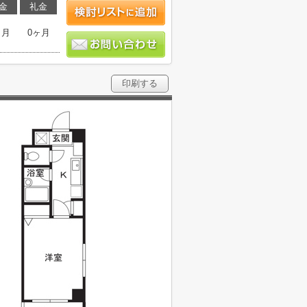
金
礼金
ヶ月
0ヶ月
印刷する