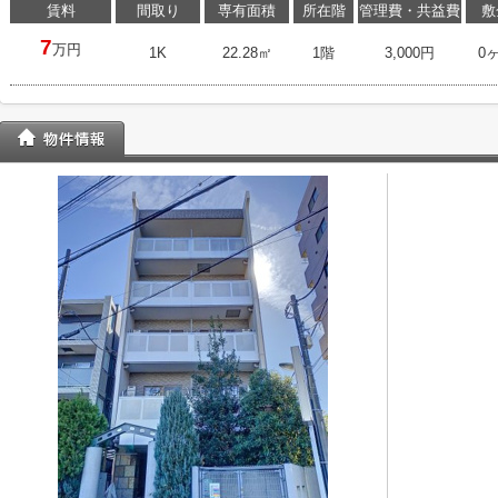
賃料
間取り
専有面積
所在階
管理費・共益費
敷
7
万円
1K
22.28㎡
1階
3,000円
0