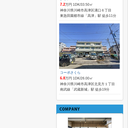
7.2
万円 1DK/33.50㎡
神奈川県川崎市高津区溝口６丁目
東急田園都市線「高津」駅 徒歩11分
コーポさくら
6.8
万円 1DK/26.00㎡
神奈川県川崎市高津区北見方１丁目
南武線「武蔵新城」駅 徒歩19分