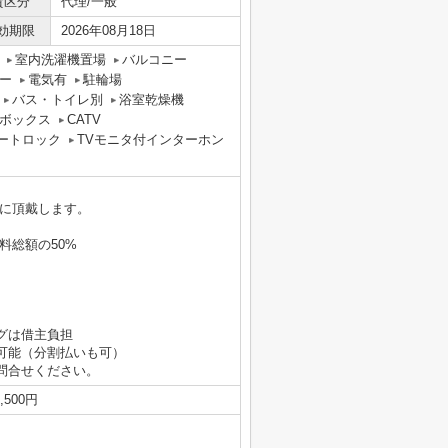
貸区分
代理/一般
効期限
2026年08月18日
室内洗濯機置場
バルコニー
ー
電気有
駐輪場
バス・トイレ別
浴室乾燥機
ボックス
CATV
ートロック
TVモニタ付インターホン
時に頂戴します。
料総額の50%
グは借主負担
可能（分割払いも可）
問合せください。
500円