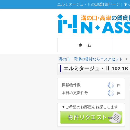
溝の口・高津の賃貸ならエヌアセット
>
エルミタージュ・Ⅱ 102 1K
掲載物件数
件
本日の更新件数
件
▼ご希望のお部屋をお探しします