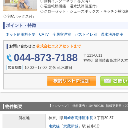
◇無料インターネット導入済♪
◇浴室乾燥機能・温水洗浄便座付♪
◇クローゼット・シューズボックス・キッチン横収納
◇宅配ボックス付♪
ポイント・特徴
ネット使用料不要
CATV
全居室洋室
バストイレ別
温水洗浄便座
お問い合わせは
株式会社エヌアセットまで
044-873-7188
〒213-0011
神奈川県川崎市高津区久本
10:00～17:00 定休日:水曜日
【マンション】
物件番号：104789036
情報更新日：20
物件概要
所在地
神奈川県
川崎市高津区
末長
３丁目30-37
南武線
「
武蔵新城
」駅 徒歩8分