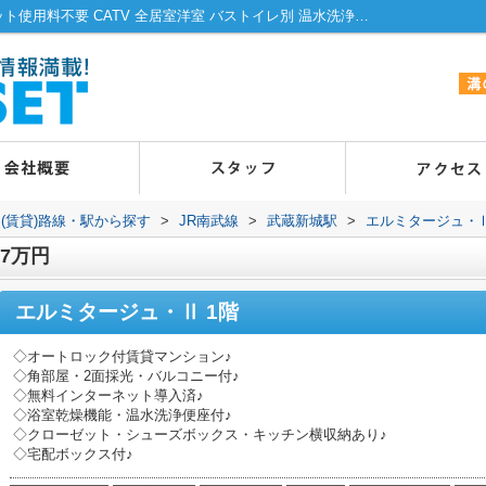
エルミタージュ・Ⅱの102詳細ページ｜ネット使用料不要 CATV 全居室洋室 バストイレ別 温水洗浄便座｜賃貸でお探しなら溝の口・高津のエヌアセット
(賃貸)路線・駅から探す
>
JR南武線
>
武蔵新城駅
>
エルミタージュ・
 7万円
エルミタージュ・Ⅱ 1階
◇オートロック付賃貸マンション♪
◇角部屋・2面採光・バルコニー付♪
◇無料インターネット導入済♪
◇浴室乾燥機能・温水洗浄便座付♪
◇クローゼット・シューズボックス・キッチン横収納あり♪
◇宅配ボックス付♪