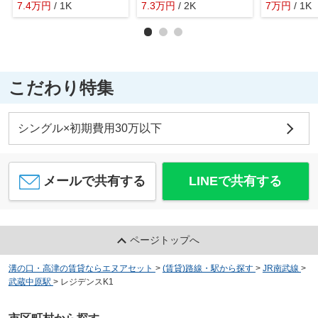
7.4
万
円
/ 1K
7.3
万
円
/ 2K
7
万
円
/ 1K
こだわり特集
シングル×初期費用30万以下
メールで共有する
LINEで共有する
ページトップへ
溝の口・高津の賃貸ならエヌアセット
>
(賃貸)路線・駅から探す
>
JR南武線
>
武蔵中原駅
>
レジデンスK1