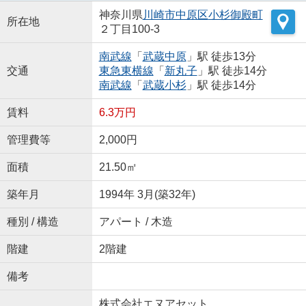
神奈川県
川崎市中原区
小杉御殿町
所在地
２丁目100-3
南武線
「
武蔵中原
」駅 徒歩13分
交通
東急東横線
「
新丸子
」駅 徒歩14分
南武線
「
武蔵小杉
」駅 徒歩14分
賃料
6.3万円
管理費等
2,000円
面積
21.50㎡
築年月
1994年 3月(築32年)
種別 / 構造
アパート / 木造
階建
2階建
備考
株式会社エヌアセット