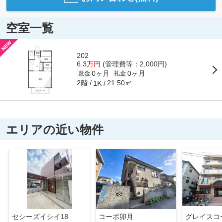
空室一覧
202
6.3万円
(管理費等：2,000円)
0ヶ月
0ヶ月
敷金
礼金
2階
21.50㎡
1K
エリアの近い物件
セシーズイシイ18
コーポ卯月
グレイスコ