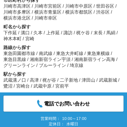
市区町村から探す
川崎市高津区
/
川崎市宮前区
/
川崎市中原区
/
世田谷区
/
川崎市多摩区
/
横浜市青葉区
/
横浜市都筑区
/
渋谷区
/
横浜市港北区
/
川崎市幸区
町名から探す
下作延
/
溝口
/
久本
/
上作延
/
諏訪
/
梶ケ谷
/
末長
/
馬絹
/
神木本町
/
宮崎
路線から探す
東急田園都市線
/
南武線
/
東急大井町線
/
東急東横線
/
東急目黒線
/
湘南新宿ライン宇須
/
湘南新宿ライン高海
/
グリーンライン
/
ブルーライン
/
埼京線
駅から探す
武蔵溝ノ口
/
高津
/
梶が谷
/
二子新地
/
津田山
/
武蔵新城
/
鷺沼
/
宮崎台
/
武蔵中原
/
宮前平
電話でお問い合わせ
営業時間：
10:00～17:00
定休日：
水曜日