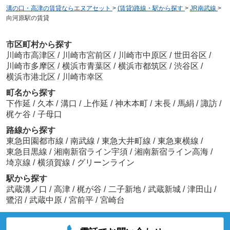
溝の口・高津の賃貸ならエヌアセット
>
(賃貸)路線・駅から探す
>
JR南武線
>
向河原駅の賃貸
市区町村から探す
川崎市高津区
/
川崎市宮前区
/
川崎市中原区
/
世田谷区
/
川崎市多摩区
/
横浜市青葉区
/
横浜市都筑区
/
渋谷区
/
横浜市港北区
/
川崎市幸区
町名から探す
下作延
/
久本
/
溝口
/
上作延
/
神木本町
/
末長
/
馬絹
/
諏訪
/
梶ケ谷
/
子母口
路線から探す
東急田園都市線
/
南武線
/
東急大井町線
/
東急東横線
/
東急目黒線
/
湘南新宿ライン宇須
/
湘南新宿ライン高海
/
埼京線
/
横須賀線
/
グリーンライン
駅から探す
武蔵溝ノ口
/
高津
/
梶が谷
/
二子新地
/
武蔵新城
/
津田山
/
鷺沼
/
武蔵中原
/
宮前平
/
宮崎台