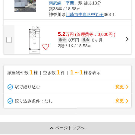
南武線
「
平間
」駅 徒歩13分
築38年 / 18.58㎡
神奈川県
川崎市中原区
中丸子
363-1
5.2
万
円
(管理費等：3,000円 )
0万円
0ヶ月
敷金
礼金
2階 / 1K / 18.58㎡
1
1
1～1
該当物件数
棟
空き数
件
棟を表示
駅で絞り込む
変更
変更
絞り込み条件：
なし
ページトップへ