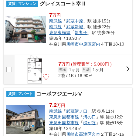
グレイスコート幸Ⅱ
賃貸 | マンション
7
万円
南武線
「
武蔵中原
」駅 徒歩15分
南武線
「
武蔵新城
」駅 徒歩22分
東急東横線
「
新丸子
」駅 徒歩26分
築35年 / 18.90㎡
神奈川県
川崎市中原区
宮内
４丁目18-10
7
万
円
(管理費等：5,000円 )
1ヶ月
1ヶ月
敷金
礼金
2階 / 1K / 18.90㎡
コーポフジエールⅤ
賃貸 | アパート
7.2
万円
南武線
「
武蔵溝ノ口
」駅 徒歩11分
東急田園都市線
「
溝の口
」駅 徒歩12分
東急田園都市線
「
梶が谷
」駅 徒歩15分
築18年 / 24.48㎡
神奈川県
川崎市高津区
久本
２丁目14-16