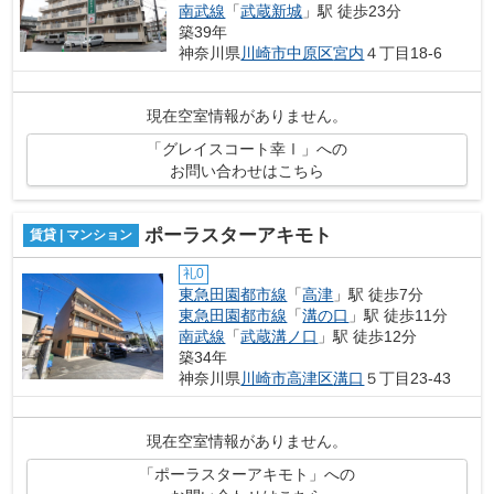
南武線
「
武蔵新城
」駅 徒歩23分
築39年
神奈川県
川崎市中原区
宮内
４丁目18-6
現在空室情報がありません。
「グレイスコート幸Ⅰ」への
お問い合わせはこちら
ポーラスターアキモト
賃貸 | マンション
礼0
東急田園都市線
「
高津
」駅 徒歩7分
東急田園都市線
「
溝の口
」駅 徒歩11分
南武線
「
武蔵溝ノ口
」駅 徒歩12分
築34年
神奈川県
川崎市高津区
溝口
５丁目23-43
現在空室情報がありません。
「ポーラスターアキモト」への