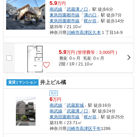
5.9
万円
南武線
「
武蔵溝ノ口
」駅 徒歩6分
東急田園都市線
「
溝の口
」駅 徒歩7分
東急田園都市線
「
梶が谷
」駅 徒歩14分
築35年 / 21.10㎡
神奈川県
川崎市高津区
久本
１丁目14-9
5.9
万
円
(管理費等：3,000円 )
0ヶ月
0ヶ月
敷金
礼金
2階 / 1R / 21.10㎡
井上ビル橘
賃貸 | マンション
礼0
6
万円
南武線
「
武蔵新城
」駅 徒歩16分
南武線
「
武蔵溝ノ口
」駅 徒歩24分
東急田園都市線
「
梶が谷
」駅 徒歩25分
築31年 / 23.71㎡
神奈川県
川崎市高津区
千年
1286