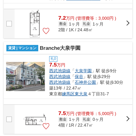
7.2
万
円
(管理費等：3,000円 )
1ヶ月
1ヶ月
敷金
礼金
2階 / 1K / 24.48㎡
Branche大泉学園
賃貸 | マンション
礼0
7.5
万円
西武池袋線
「
大泉学園
」駅 徒歩9分
西武池袋線
「
保谷
」駅 徒歩29分
西武池袋線
「
石神井公園
」駅 徒歩30分
築13年 / 22.47㎡
東京都
練馬区
東大泉
４丁目31-7
7.5
万
円
(管理費等：5,000円 )
1ヶ月
0ヶ月
敷金
礼金
4階 / 1R / 22.47㎡