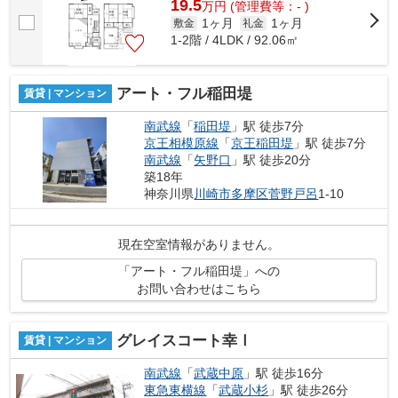
19.5
万
円
(管理費等：- )
1ヶ月
1ヶ月
敷金
礼金
1-2階 / 4LDK / 92.06㎡
アート・フル稲田堤
賃貸 | マンション
南武線
「
稲田堤
」駅 徒歩7分
京王相模原線
「
京王稲田堤
」駅 徒歩7分
南武線
「
矢野口
」駅 徒歩20分
築18年
神奈川県
川崎市多摩区
菅野戸呂
1-10
現在空室情報がありません。
「アート・フル稲田堤」への
お問い合わせはこちら
グレイスコート幸Ⅰ
賃貸 | マンション
南武線
「
武蔵中原
」駅 徒歩16分
東急東横線
「
武蔵小杉
」駅 徒歩26分