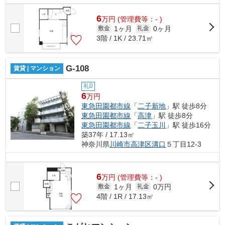
6
万
円
(管理費等：- )
1ヶ月
0ヶ月
敷金
礼金
3階 / 1K / 23.71㎡
G-108
賃貸 | マンション
礼0
6
万円
東急田園都市線
「
二子新地
」駅 徒歩8分
東急田園都市線
「
高津
」駅 徒歩8分
東急田園都市線
「
二子玉川
」駅 徒歩16分
築37年 / 17.13㎡
神奈川県
川崎市高津区
溝口
５丁目12-3
6
万
円
(管理費等：- )
1ヶ月
0万円
敷金
礼金
4階 / 1R / 17.13㎡