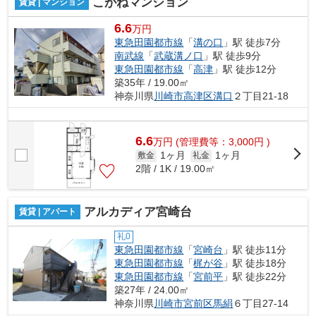
こがねマンション
賃貸 | マンション
6.6
万円
東急田園都市線
「
溝の口
」駅 徒歩7分
南武線
「
武蔵溝ノ口
」駅 徒歩9分
東急田園都市線
「
高津
」駅 徒歩12分
築35年 / 19.00㎡
神奈川県
川崎市高津区
溝口
２丁目21-18
6.6
万
円
(管理費等：3,000円 )
1ヶ月
1ヶ月
敷金
礼金
2階 / 1K / 19.00㎡
アルカディア宮崎台
賃貸 | アパート
礼0
東急田園都市線
「
宮崎台
」駅 徒歩11分
東急田園都市線
「
梶が谷
」駅 徒歩18分
東急田園都市線
「
宮前平
」駅 徒歩22分
築27年 / 24.00㎡
神奈川県
川崎市宮前区
馬絹
６丁目27-14