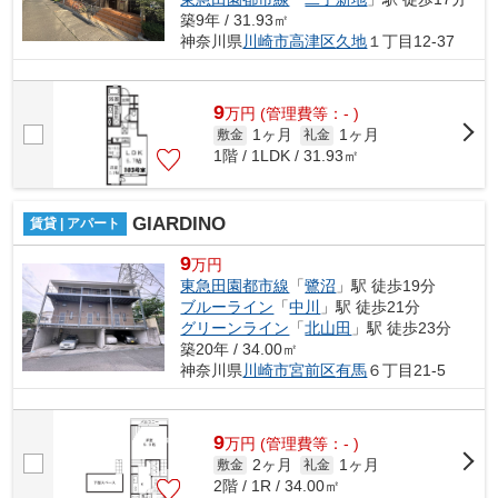
築9年 / 31.93㎡
神奈川県
川崎市高津区
久地
１丁目12-37
9
万
円
(管理費等：- )
1ヶ月
1ヶ月
敷金
礼金
1階 / 1LDK / 31.93㎡
GIARDINO
賃貸 | アパート
9
万円
東急田園都市線
「
鷺沼
」駅 徒歩19分
ブルーライン
「
中川
」駅 徒歩21分
グリーンライン
「
北山田
」駅 徒歩23分
築20年 / 34.00㎡
神奈川県
川崎市宮前区
有馬
６丁目21-5
9
万
円
(管理費等：- )
2ヶ月
1ヶ月
敷金
礼金
2階 / 1R / 34.00㎡