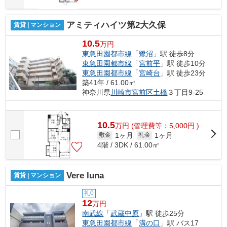
アミティハイツ第2大久保
賃貸 | マンション
10.5
万円
東急田園都市線
「
鷺沼
」駅 徒歩8分
東急田園都市線
「
宮前平
」駅 徒歩10分
東急田園都市線
「
宮崎台
」駅 徒歩23分
築41年 / 61.00㎡
神奈川県
川崎市宮前区
土橋
３丁目9-25
10.5
万
円
(管理費等：5,000円 )
1ヶ月
1ヶ月
敷金
礼金
4階 / 3DK / 61.00㎡
Vere luna
賃貸 | マンション
礼0
12
万円
南武線
「
武蔵中原
」駅 徒歩25分
東急田園都市線
「
溝の口
」駅 バス17