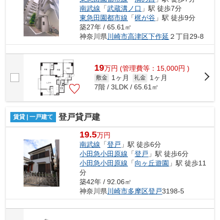
南武線
「
武蔵溝ノ口
」駅 徒歩7分
東急田園都市線
「
梶が谷
」駅 徒歩9分
築27年 / 65.61㎡
神奈川県
川崎市高津区
下作延
２丁目29-8
19
万
円
(管理費等：15,000円 )
1ヶ月
1ヶ月
敷金
礼金
7階 / 3LDK / 65.61㎡
登戸貸戸建
賃貸 | 一戸建て
19.5
万円
南武線
「
登戸
」駅 徒歩6分
小田急小田原線
「
登戸
」駅 徒歩6分
小田急小田原線
「
向ヶ丘遊園
」駅 徒歩11
分
築42年 / 92.06㎡
神奈川県
川崎市多摩区
登戸
3198-5