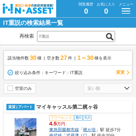
閲覧履歴
お気に入り
メニュー
0
0
IT重説の検索結果一覧
再検索
30
27
1～30
該当物件数
棟
空き数
件
棟を表示
変更
絞り込み条件：
キーワード：IT重説
空室のみ
マイキャッスル第二梶ヶ谷
賃貸 | アパート
フリーレント
敷0
礼0
4.5
万円
東急田園都市線
「
梶が谷
」駅 徒歩7分
南武線
「
武蔵溝ノ口
」駅 徒歩20分