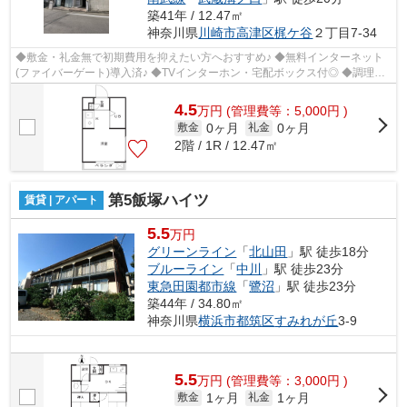
築41年 / 12.47㎡
神奈川県
川崎市高津区
梶ケ谷
２丁目7-34
◆敷金・礼金無で初期費用を抑えたい方へおすすめ♪ ◆無料インターネット
(ファイバーゲート)導入済♪ ◆TVインターホン・宅配ボックス付◎ ◆調理台
にも使える1口IHコンロ◎ ◆バス停徒歩4分♪...
4.5
万
円
(管理費等：5,000円 )
0ヶ月
0ヶ月
敷金
礼金
2階 / 1R / 12.47㎡
第5飯塚ハイツ
賃貸 | アパート
5.5
万円
グリーンライン
「
北山田
」駅 徒歩18分
ブルーライン
「
中川
」駅 徒歩23分
東急田園都市線
「
鷺沼
」駅 徒歩23分
築44年 / 34.80㎡
神奈川県
横浜市都筑区
すみれが丘
3-9
5.5
万
円
(管理費等：3,000円 )
1ヶ月
1ヶ月
敷金
礼金