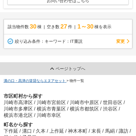
お問い合わせはこちら
30
27
1～30
該当物件数
棟
空き数
件
棟を表示
変更
絞り込み条件：
キーワード：IT重説
ページトップへ
溝の口・高津の賃貸ならエヌアセット
>
物件一覧
市区町村から探す
川崎市高津区
/
川崎市宮前区
/
川崎市中原区
/
世田谷区
/
川崎市多摩区
/
横浜市青葉区
/
横浜市都筑区
/
渋谷区
/
横浜市港北区
/
川崎市幸区
町名から探す
下作延
/
溝口
/
久本
/
上作延
/
神木本町
/
末長
/
馬絹
/
諏訪
/