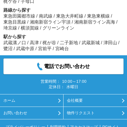
梶ケ谷
/
子母口
路線から探す
東急田園都市線
/
南武線
/
東急大井町線
/
東急東横線
/
東急目黒線
/
湘南新宿ライン宇須
/
湘南新宿ライン高海
/
埼京線
/
横須賀線
/
グリーンライン
駅から探す
武蔵溝ノ口
/
高津
/
梶が谷
/
二子新地
/
武蔵新城
/
津田山
/
鷺沼
/
武蔵中原
/
宮前平
/
宮崎台
電話でお問い合わせ
営業時間：
10:00～17:00
定休日：
水曜日
ホーム
会社概要
お問い合わせ
物件リクエスト
プライバシーポリシー
利用規約
アクセスマップ
PCサイト