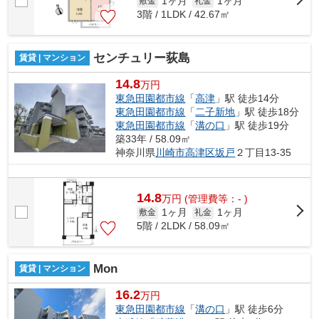
1ヶ月
1ヶ月
敷金
礼金
3階 / 1LDK / 42.67㎡
センチュリー荻島
賃貸 | マンション
14.8
万円
東急田園都市線
「
高津
」駅 徒歩14分
東急田園都市線
「
二子新地
」駅 徒歩18分
東急田園都市線
「
溝の口
」駅 徒歩19分
築33年 / 58.09㎡
神奈川県
川崎市高津区
坂戸
２丁目13-35
14.8
万
円
(管理費等：- )
1ヶ月
1ヶ月
敷金
礼金
5階 / 2LDK / 58.09㎡
Mon
賃貸 | マンション
16.2
万円
東急田園都市線
「
溝の口
」駅 徒歩6分