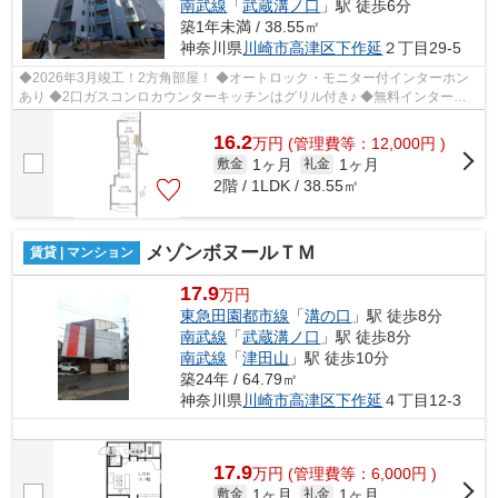
南武線
「
武蔵溝ノ口
」駅 徒歩6分
築1年未満 / 38.55㎡
神奈川県
川崎市高津区
下作延
２丁目29-5
◆2026年3月竣工！2方角部屋！ ◆オートロック・モニター付インターホン
あり ◆2口ガスコンロカウンターキッチンはグリル付き♪ ◆無料インターネ
ット・NURO光導入済◎ ◆宅配ボックスありで...
16.2
万
円
(管理費等：12,000円 )
1ヶ月
1ヶ月
敷金
礼金
2階 / 1LDK / 38.55㎡
メゾンボヌールＴＭ
賃貸 | マンション
17.9
万円
東急田園都市線
「
溝の口
」駅 徒歩8分
南武線
「
武蔵溝ノ口
」駅 徒歩8分
南武線
「
津田山
」駅 徒歩10分
築24年 / 64.79㎡
神奈川県
川崎市高津区
下作延
４丁目12-3
17.9
万
円
(管理費等：6,000円 )
1ヶ月
1ヶ月
敷金
礼金