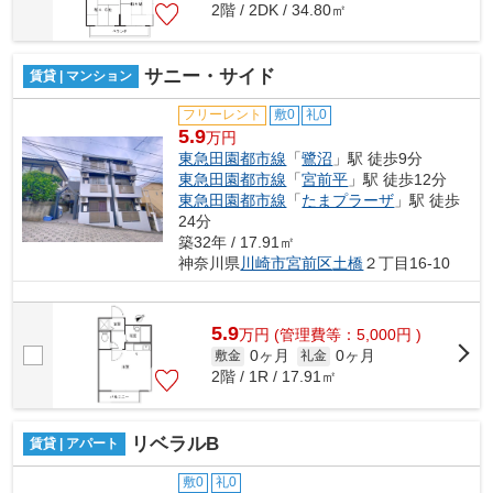
2階 / 2DK / 34.80㎡
サニー・サイド
賃貸 | マンション
フリーレント
敷0
礼0
5.9
万円
東急田園都市線
「
鷺沼
」駅 徒歩9分
東急田園都市線
「
宮前平
」駅 徒歩12分
東急田園都市線
「
たまプラーザ
」駅 徒歩
24分
築32年 / 17.91㎡
神奈川県
川崎市宮前区
土橋
２丁目16-10
5.9
万
円
(管理費等：5,000円 )
0ヶ月
0ヶ月
敷金
礼金
2階 / 1R / 17.91㎡
リベラルB
賃貸 | アパート
敷0
礼0