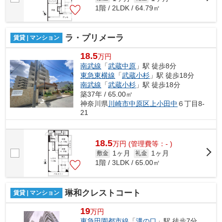
1階 / 2LDK / 64.79㎡
ラ・プリメーラ
賃貸 | マンション
18.5
万円
南武線
「
武蔵中原
」駅 徒歩8分
東急東横線
「
武蔵小杉
」駅 徒歩18分
南武線
「
武蔵小杉
」駅 徒歩18分
築37年 / 65.00㎡
神奈川県
川崎市中原区
上小田中
６丁目8-
21
18.5
万
円
(管理費等：- )
1ヶ月
1ヶ月
敷金
礼金
1階 / 3LDK / 65.00㎡
琳和クレストコート
賃貸 | マンション
19
万円
東急田園都市線
「
溝の口
」駅 徒歩7分