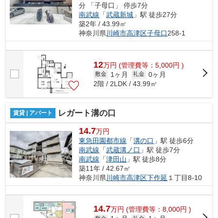
分 「子母口」 停歩7分
南武線
「
武蔵新城
」駅 徒歩27分
築2年 / 43.99㎡
神奈川県
川崎市高津区
子母口
258-1
12
万
円
(管理費等：5,000円 )
1ヶ月
0ヶ月
敷金
礼金
2階 / 2LDK / 43.99㎡
レガート溝の口
賃貸 | アパート
14.7
万円
東急田園都市線
「
溝の口
」駅 徒歩6分
南武線
「
武蔵溝ノ口
」駅 徒歩7分
南武線
「
津田山
」駅 徒歩8分
築11年 / 42.67㎡
神奈川県
川崎市高津区
下作延
１丁目8-10
14.7
万
円
(管理費等：8,000円 )