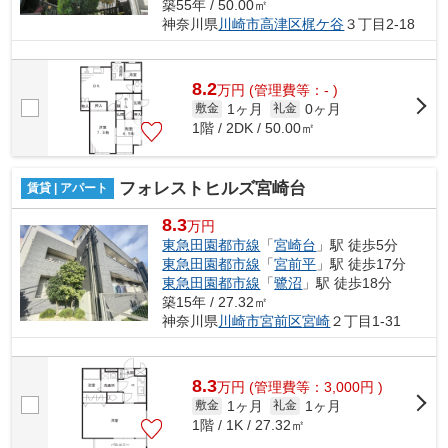
築55年 / 50.00㎡
神奈川県
川崎市高津区
梶ケ谷
３丁目2-18
8.2
万
円
(管理費等：- )
1ヶ月
0ヶ月
敷金
礼金
1階 / 2DK / 50.00㎡
フォレストヒルズ宮崎台
賃貸 | アパート
8.3
万円
東急田園都市線
「
宮崎台
」駅 徒歩5分
東急田園都市線
「
宮前平
」駅 徒歩17分
東急田園都市線
「
鷺沼
」駅 徒歩18分
築15年 / 27.32㎡
神奈川県
川崎市宮前区
宮崎
２丁目1-31
8.3
万
円
(管理費等：3,000円 )
1ヶ月
1ヶ月
敷金
礼金
1階 / 1K / 27.32㎡