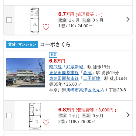
6.7
万
円
(管理費等：- )
1ヶ月
0ヶ月
敷金
礼金
1階 / 1K / 24.00㎡
コーポさくら
賃貸 | マンション
礼0
6.8
万円
南武線
「
武蔵新城
」駅 徒歩19分
東急田園都市線
「
高津
」駅 徒歩19分
東急田園都市線
「
二子新地
」駅 徒歩19分
築35年 / 26.00㎡
神奈川県
川崎市高津区
北見方
１丁目29-8
6.8
万
円
(管理費等：3,000円 )
1ヶ月
0ヶ月
敷金
礼金
2階 / 1DK / 26.00㎡