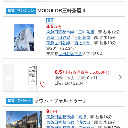
MODULOR三軒茶屋Ⅱ
賃貸 | マンション
礼0
8.5
万円
東急田園都市線
「
三軒茶屋
」駅 徒歩12分
東急世田谷線
「
三軒茶屋
」駅 徒歩15分
東急世田谷線
「
西太子堂
」駅 徒歩19分
築20年 / 22.34㎡
東京都
世田谷区
下馬
３丁目38-4
8.5
万
円
(管理費等：5,000円 )
1ヶ月
0ヶ月
敷金
礼金
1階 / 1R / 22.34㎡
ラウム・フォルトゥーナ
賃貸 | アパート
9
万円
東急田園都市線
「
高津
」駅 徒歩14分
東急田園都市線
「
溝の口
」駅 徒歩16分
東急田園都市線
「
二子新地
」駅 徒歩17分