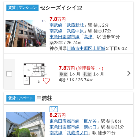
セシーズイシイ12
賃貸 | マンション
7.8
万円
南武線
「
武蔵新城
」駅 徒歩2分
南武線
「
武蔵中原
」駅 徒歩17分
東急田園都市線
「
高津
」駅 徒歩30分
築28年 / 26.74㎡
神奈川県
川崎市中原区
上新城
２丁目6-12
7.8
万
円
(管理費等：- )
1ヶ月
1ヶ月
敷金
礼金
4階 / 1K / 26.74㎡
三浦荘
賃貸 | アパート
礼0
8.2
万円
東急田園都市線
「
梶が谷
」駅 徒歩8分
東急田園都市線
「
溝の口
」駅 徒歩21分
南武線
「
武蔵溝ノ口
」駅 徒歩21分