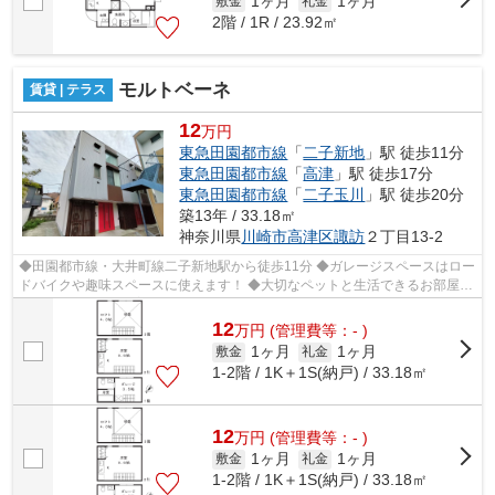
1ヶ月
1ヶ月
敷金
礼金
2階 / 1R / 23.92㎡
モルトベーネ
賃貸 | テラス
12
万円
東急田園都市線
「
二子新地
」駅 徒歩11分
東急田園都市線
「
高津
」駅 徒歩17分
東急田園都市線
「
二子玉川
」駅 徒歩20分
築13年 / 33.18㎡
神奈川県
川崎市高津区
諏訪
２丁目13-2
◆田園都市線・大井町線二子新地駅から徒歩11分 ◆ガレージスペースはロー
ドバイクや趣味スペースに使えます！ ◆大切なペットと生活できるお部屋
※敷金1ヵ月積み増し、2ヵ月分償却 ◆...
12
万
円
(管理費等：- )
1ヶ月
1ヶ月
敷金
礼金
1-2階 / 1K＋1S(納戸) / 33.18㎡
12
万
円
(管理費等：- )
1ヶ月
1ヶ月
敷金
礼金
1-2階 / 1K＋1S(納戸) / 33.18㎡