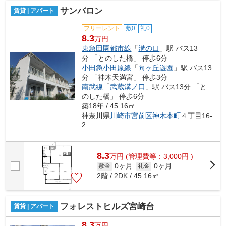
サンバロン
賃貸 | アパート
フリーレント
敷0
礼0
8.3
万円
東急田園都市線
「
溝の口
」駅 バス13
分 「とのした橋」 停歩6分
小田急小田原線
「
向ヶ丘遊園
」駅 バス13
分 「神木天満宮」 停歩3分
南武線
「
武蔵溝ノ口
」駅 バス13分 「と
のした橋」 停歩6分
築18年 / 45.16㎡
神奈川県
川崎市宮前区
神木本町
４丁目16-
2
8.3
万
円
(管理費等：3,000円 )
0ヶ月
0ヶ月
敷金
礼金
2階 / 2DK / 45.16㎡
フォレストヒルズ宮崎台
賃貸 | アパート
8.3
万円