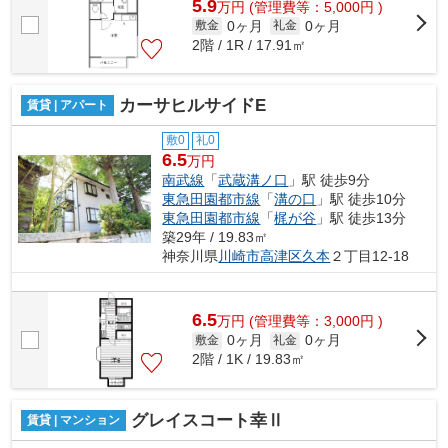
5.9
万
円
(管理費等：5,000円 )
0ヶ月
0ヶ月
敷金
礼金
2階 / 1R / 17.91㎡
カーサヒルサイドE
賃貸 | アパート
敷0
礼0
6.5
万円
南武線
「
武蔵溝ノ口
」駅 徒歩9分
東急田園都市線
「
溝の口
」駅 徒歩10分
東急田園都市線
「
梶が谷
」駅 徒歩13分
築29年 / 19.83㎡
神奈川県
川崎市高津区
久本
２丁目12-18
6.5
万
円
(管理費等：3,000円 )
0ヶ月
0ヶ月
敷金
礼金
2階 / 1K / 19.83㎡
グレイスコート幸Ⅱ
賃貸 | マンション