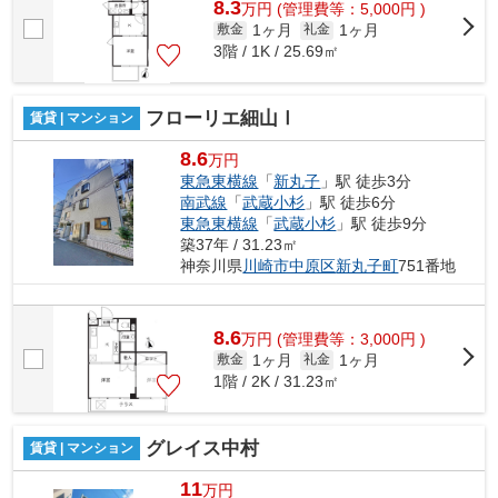
8.3
万
円
(管理費等：5,000円 )
1ヶ月
1ヶ月
敷金
礼金
3階 / 1K / 25.69㎡
フローリエ細山Ⅰ
賃貸 | マンション
8.6
万円
東急東横線
「
新丸子
」駅 徒歩3分
南武線
「
武蔵小杉
」駅 徒歩6分
東急東横線
「
武蔵小杉
」駅 徒歩9分
築37年 / 31.23㎡
神奈川県
川崎市中原区
新丸子町
751番地
8.6
万
円
(管理費等：3,000円 )
1ヶ月
1ヶ月
敷金
礼金
1階 / 2K / 31.23㎡
グレイス中村
賃貸 | マンション
11
万円