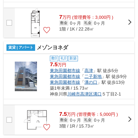
7
万
円
(管理費等：3,000円 )
0ヶ月
0ヶ月
敷金
礼金
1階 / 1K / 22.28㎡
メゾンヨネダ
賃貸 | アパート
敷0
礼0
新築
7.5
万円
東急田園都市線
「
高津
」駅 徒歩5分
東急田園都市線
「
二子新地
」駅 徒歩9分
東急田園都市線
「
溝の口
」駅 徒歩13分
築1年未満 / 15.73㎡
神奈川県
川崎市高津区
溝口
５丁目2-1
7.5
万
円
(管理費等：5,000円 )
0ヶ月
0ヶ月
敷金
礼金
3階 / 1R / 15.73㎡