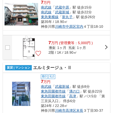
7
万円
南武線
「
武蔵中原
」駅 徒歩15分
南武線
「
武蔵新城
」駅 徒歩22分
東急東横線
「
新丸子
」駅 徒歩26分
築35年 / 18.90㎡
神奈川県
川崎市中原区
宮内
４丁目18-10
7
万
円
(管理費等：5,000円 )
1ヶ月
1ヶ月
敷金
礼金
2階 / 1K / 18.90㎡
エルミタージュ・Ⅱ
賃貸 | マンション
敷0
礼0
7
万円
南武線
「
武蔵新城
」駅 徒歩8分
東急田園都市線
「
溝の口
」駅 徒歩22分
東急田園都市線
「
高津
」駅 バス5分 「第
三京浜入口」 停歩6分
築24年 / 22.28㎡
神奈川県
川崎市高津区
末長
３丁目30-37