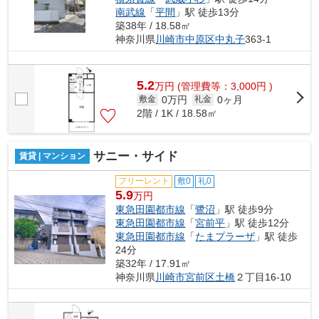
南武線
「
平間
」駅 徒歩13分
築38年 / 18.58㎡
神奈川県
川崎市中原区
中丸子
363-1
5.2
万
円
(管理費等：3,000円 )
0万円
0ヶ月
敷金
礼金
2階 / 1K / 18.58㎡
サニー・サイド
賃貸 | マンション
フリーレント
敷0
礼0
5.9
万円
東急田園都市線
「
鷺沼
」駅 徒歩9分
東急田園都市線
「
宮前平
」駅 徒歩12分
東急田園都市線
「
たまプラーザ
」駅 徒歩
24分
築32年 / 17.91㎡
神奈川県
川崎市宮前区
土橋
２丁目16-10