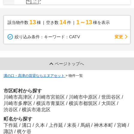
13
14
1～13
該当物件数
棟
空き数
件
棟を表示
変更
絞り込み条件：
キーワード：CATV
ページトップへ
溝の口・高津の賃貸ならエヌアセット
>
物件一覧
市区町村から探す
川崎市高津区
/
川崎市宮前区
/
川崎市中原区
/
世田谷区
/
川崎市多摩区
/
横浜市青葉区
/
横浜市都筑区
/
大田区
/
渋谷区
/
横浜市港北区
町名から探す
下作延
/
溝口
/
久本
/
上作延
/
末長
/
馬絹
/
神木本町
/
宮崎
/
諏訪
/
梶ケ谷