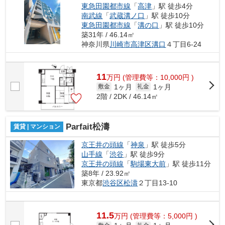
東急田園都市線
「
高津
」駅 徒歩4分
南武線
「
武蔵溝ノ口
」駅 徒歩10分
東急田園都市線
「
溝の口
」駅 徒歩10分
築31年 / 46.14㎡
神奈川県
川崎市高津区
溝口
４丁目6-24
11
万
円
(管理費等：10,000円 )
1ヶ月
1ヶ月
敷金
礼金
2階 / 2DK / 46.14㎡
Parfait松濤
賃貸 | マンション
京王井の頭線
「
神泉
」駅 徒歩5分
山手線
「
渋谷
」駅 徒歩9分
京王井の頭線
「
駒場東大前
」駅 徒歩11分
築8年 / 23.92㎡
東京都
渋谷区
松濤
２丁目13-10
11.5
万
円
(管理費等：5,000円 )