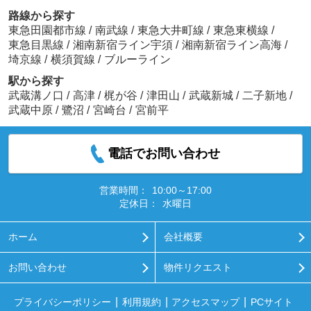
路線から探す
東急田園都市線
/
南武線
/
東急大井町線
/
東急東横線
/
東急目黒線
/
湘南新宿ライン宇須
/
湘南新宿ライン高海
/
埼京線
/
横須賀線
/
ブルーライン
駅から探す
武蔵溝ノ口
/
高津
/
梶が谷
/
津田山
/
武蔵新城
/
二子新地
/
武蔵中原
/
鷺沼
/
宮崎台
/
宮前平
電話でお問い合わせ
営業時間：
10:00～17:00
定休日：
水曜日
ホーム
会社概要
お問い合わせ
物件リクエスト
プライバシーポリシー
利用規約
アクセスマップ
PCサイト