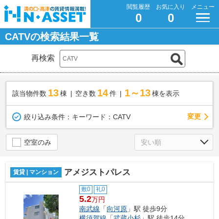
閲覧履歴
お気に入り
メニュー
0
0
CATVの検索結果一覧
再検索
13
14
1～13
該当物件数
棟
空き数
件
棟を表示
変更
絞り込み条件：
キーワード：CATV
空室のみ
アメジストパレス
賃貸 | マンション
敷0
礼0
5.2
万円
南武線
「
向河原
」駅 徒歩9分
横須賀線
「
武蔵小杉
」駅 徒歩14分