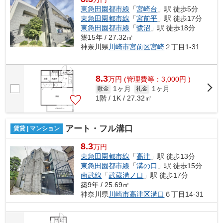
東急田園都市線
「
宮崎台
」駅 徒歩5分
東急田園都市線
「
宮前平
」駅 徒歩17分
東急田園都市線
「
鷺沼
」駅 徒歩18分
築15年 / 27.32㎡
神奈川県
川崎市宮前区
宮崎
２丁目1-31
8.3
万
円
(管理費等：3,000円 )
1ヶ月
1ヶ月
敷金
礼金
1階 / 1K / 27.32㎡
アート・フル溝口
賃貸 | マンション
8.3
万円
東急田園都市線
「
高津
」駅 徒歩13分
東急田園都市線
「
溝の口
」駅 徒歩15分
南武線
「
武蔵溝ノ口
」駅 徒歩17分
築9年 / 25.69㎡
神奈川県
川崎市高津区
溝口
６丁目14-31