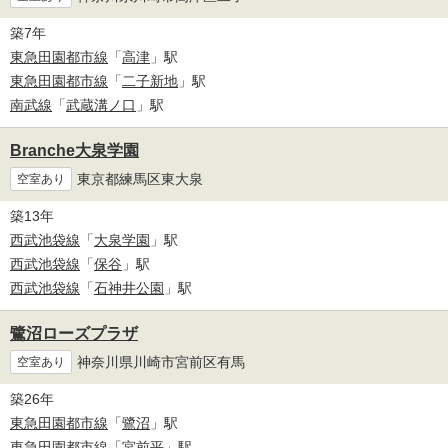
築7年
東急田園都市線
「
高津
」駅
東急田園都市線
「
二子新地
」駅
南武線
「
武蔵溝ノ口
」駅
Branche大泉学園
東京都練馬区東大泉
空室あり
築13年
西武池袋線
「
大泉学園
」駅
西武池袋線
「
保谷
」駅
西武池袋線
「
石神井公園
」駅
鷺沼ローズプラザ
神奈川県川崎市宮前区有馬
空室あり
築26年
東急田園都市線
「
鷺沼
」駅
東急田園都市線
「
宮前平
」駅