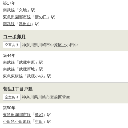
築17年
南武線
「
久地
」駅
東急田園都市線
「
溝の口
」駅
南武線
「
津田山
」駅
コーポ卯月
神奈川県川崎市中原区上小田中
空室あり
築44年
南武線
「
武蔵中原
」駅
南武線
「
武蔵新城
」駅
東急東横線
「
武蔵小杉
」駅
菅生1丁目戸建
神奈川県川崎市宮前区菅生
空室あり
築50年
東急田園都市線
「
鷺沼
」駅
小田急小田原線
「
生田
」駅