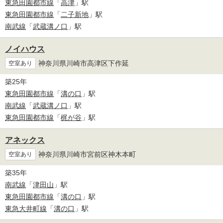
東急田園都市線
「
高津
」駅
東急田園都市線
「
二子新地
」駅
南武線
「
武蔵溝ノ口
」駅
ノイハウス
神奈川県川崎市高津区下作延
空室あり
築25年
東急田園都市線
「
溝の口
」駅
南武線
「
武蔵溝ノ口
」駅
東急田園都市線
「
梶が谷
」駅
アネックス
神奈川県川崎市宮前区神木本町
空室あり
築35年
南武線
「
津田山
」駅
東急田園都市線
「
溝の口
」駅
東急大井町線
「
溝の口
」駅