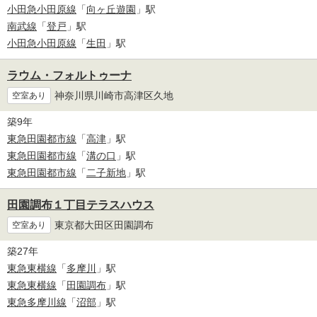
小田急小田原線
「
向ヶ丘遊園
」駅
南武線
「
登戸
」駅
小田急小田原線
「
生田
」駅
ラウム・フォルトゥーナ
神奈川県川崎市高津区久地
空室あり
築9年
東急田園都市線
「
高津
」駅
東急田園都市線
「
溝の口
」駅
東急田園都市線
「
二子新地
」駅
田園調布１丁目テラスハウス
東京都大田区田園調布
空室あり
築27年
東急東横線
「
多摩川
」駅
東急東横線
「
田園調布
」駅
東急多摩川線
「
沼部
」駅