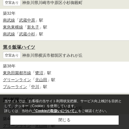
神奈川県川崎市中原区小杉御殿町
空室あり
築32年
南武線
「
武蔵中原
」駅
東急東横線
「
新丸子
」駅
南武線
「
武蔵小杉
」駅
第６飯塚ハイツ
神奈川県横浜市都筑区すみれが丘
空室あり
築38年
東急田園都市線
「
鷺沼
」駅
グリーンライン
「
北山田
」駅
ブルーライン
「
中川
」駅
第5飯塚ハイツ
当サイトでは、お客様の当サイト利用状況把握、サービス向上検討を目的と
して、クッキー（Cookie）を使用しています。
神奈川県横浜市都筑区すみれが丘
空室あり
詳しくは、当社の
「Cookieの取扱いについて」
をご確認ください。
築44年
閉じる
グリーンライン
「
北山田
」駅