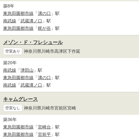
築8年
東急田園都市線
「
溝の口
」駅
南武線
「
武蔵溝ノ口
」駅
東急田園都市線
「
梶が谷
」駅
メゾン・ド・フレシュール
神奈川県川崎市高津区下作延
空室あり
築20年
南武線
「
津田山
」駅
東急田園都市線
「
溝の口
」駅
南武線
「
武蔵溝ノ口
」駅
キャムグレース
神奈川県川崎市宮前区宮崎
空室なし
築36年
東急田園都市線
「
宮崎台
」駅
東急田園都市線
「
宮前平
」駅