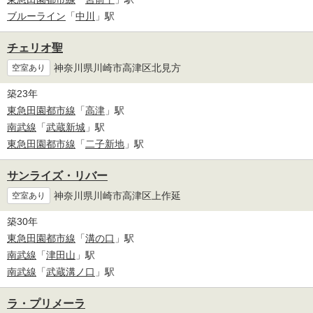
ブルーライン
「
中川
」駅
チェリオ聖
神奈川県川崎市高津区北見方
空室あり
築23年
東急田園都市線
「
高津
」駅
南武線
「
武蔵新城
」駅
東急田園都市線
「
二子新地
」駅
サンライズ・リバー
神奈川県川崎市高津区上作延
空室あり
築30年
東急田園都市線
「
溝の口
」駅
南武線
「
津田山
」駅
南武線
「
武蔵溝ノ口
」駅
ラ・プリメーラ