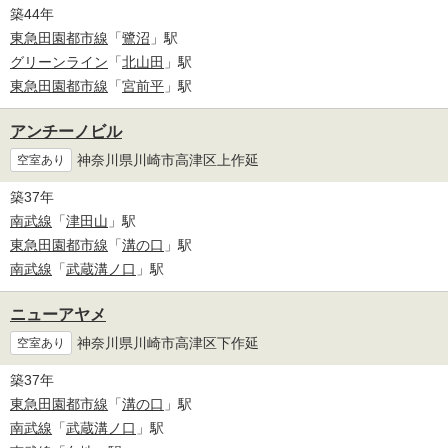
築44年
東急田園都市線
「
鷺沼
」駅
グリーンライン
「
北山田
」駅
東急田園都市線
「
宮前平
」駅
アンチーノビル
神奈川県川崎市高津区上作延
空室あり
築37年
南武線
「
津田山
」駅
東急田園都市線
「
溝の口
」駅
南武線
「
武蔵溝ノ口
」駅
ニューアヤメ
神奈川県川崎市高津区下作延
空室あり
築37年
東急田園都市線
「
溝の口
」駅
南武線
「
武蔵溝ノ口
」駅