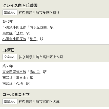
グレイス向ヶ丘遊園
神奈川県川崎市多摩区枡形
空室あり
築43年
小田急小田原線
「
向ヶ丘遊園
」駅
南武線
「
登戸
」駅
小田急小田原線
「
登戸
」駅
白樺荘
神奈川県川崎市高津区上作延
空室あり
築50年
東急田園都市線
「
溝の口
」駅
南武線
「
津田山
」駅
南武線
「
久地
」駅
コーポヨコヤマ
神奈川県川崎市宮前区犬蔵
空室あり