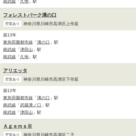
南武線
「
久地
」駅
フォレストパーク溝の口
神奈川県川崎市高津区上作延
空室あり
築13年
東急田園都市線
「
溝の口
」駅
南武線
「
津田山
」駅
南武線
「
久地
」駅
アリエッタ
神奈川県川崎市高津区下作延
空室あり
築12年
東急田園都市線
「
溝の口
」駅
南武線
「
武蔵溝ノ口
」駅
南武線
「
津田山
」駅
ＡｇｅｍｓⅢ
神奈川県川崎市高津区二子
空室あり