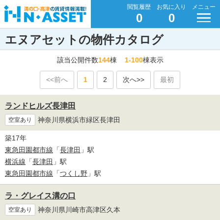
閲覧履歴
お気に入り
メニュー
0
0
エヌアセットの物件カタログ
該当公開件数
144
棟
1-100
棟表示
<<前へ
1
2
次へ>>
最初
ランドヒルズ長津田
神奈川県横浜市緑区長津田
空室あり
築17年
東急田園都市線
「
長津田
」駅
横浜線
「
長津田
」駅
東急田園都市線
「
つくし野
」駅
ラ・グレイス溝の口
神奈川県川崎市高津区久本
空室あり