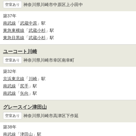
神奈川県川崎市中原区上小田中
空室あり
築37年
南武線
「
武蔵中原
」駅
東急東横線
「
武蔵小杉
」駅
東急目黒線
「
武蔵小杉
」駅
ユーコート川崎
神奈川県川崎市幸区南幸町
空室あり
築32年
京浜東北線
「
川崎
」駅
南武線
「
尻手
」駅
南武線
「
矢向
」駅
グレースイン津田山
神奈川県川崎市高津区下作延
空室あり
築38年
南武線
「
津田山
」駅