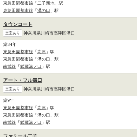
東急田園都市線
「
二子新地
」駅
東急田園都市線
「
溝の口
」駅
タウンコート
神奈川県川崎市高津区溝口
空室あり
築34年
東急田園都市線
「
高津
」駅
東急田園都市線
「
溝の口
」駅
南武線
「
武蔵溝ノ口
」駅
アート・フル溝口
神奈川県川崎市高津区溝口
空室あり
築9年
東急田園都市線
「
高津
」駅
東急田園都市線
「
溝の口
」駅
南武線
「
武蔵溝ノ口
」駅
ファミール二子