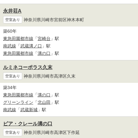
永井荘A
神奈川県川崎市宮前区神木本町
空室あり
築60年
東急田園都市線
「
宮崎台
」駅
南武線
「
武蔵溝ノ口
」駅
東急田園都市線
「
溝の口
」駅
ルミネコーポラス久末
神奈川県川崎市高津区久末
空室あり
築34年
東急田園都市線
「
溝の口
」駅
グリーンライン
「
北山田
」駅
南武線
「
武蔵新城
」駅
ピア・クレール溝の口
神奈川県川崎市高津区下作延
空室あり