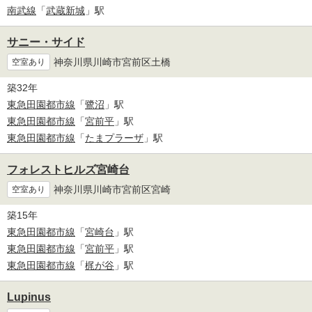
南武線
「
武蔵新城
」駅
サニー・サイド
神奈川県川崎市宮前区土橋
空室あり
築32年
東急田園都市線
「
鷺沼
」駅
東急田園都市線
「
宮前平
」駅
東急田園都市線
「
たまプラーザ
」駅
フォレストヒルズ宮崎台
神奈川県川崎市宮前区宮崎
空室あり
築15年
東急田園都市線
「
宮崎台
」駅
東急田園都市線
「
宮前平
」駅
東急田園都市線
「
梶が谷
」駅
Lupinus