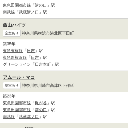
東急田園都市線
「
溝の口
」駅
南武線
「
武蔵溝ノ口
」駅
西山ハイツ
神奈川県横浜市港北区下田町
空室あり
築35年
東急東横線
「
日吉
」駅
東急新横浜線
「
日吉
」駅
グリーンライン
「
日吉本町
」駅
アムール・マコ
神奈川県川崎市高津区下作延
空室あり
築23年
東急田園都市線
「
梶が谷
」駅
東急田園都市線
「
溝の口
」駅
南武線
「
武蔵溝ノ口
」駅