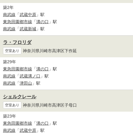
築2年
南武線
「
武蔵中原
」駅
東急田園都市線
「
溝の口
」駅
南武線
「
武蔵新城
」駅
ラ・フロリダ
神奈川県川崎市高津区下作延
空室あり
築29年
東急田園都市線
「
溝の口
」駅
南武線
「
武蔵溝ノ口
」駅
南武線
「
津田山
」駅
シェルクレール
神奈川県川崎市高津区子母口
空室あり
築23年
東急田園都市線
「
溝の口
」駅
南武線
「
武蔵中原
」駅