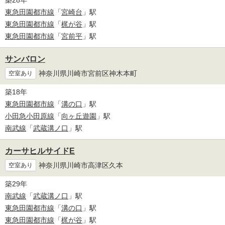
築28年
東急田園都市線
「
宮崎台
」駅
東急田園都市線
「
梶が谷
」駅
東急田園都市線
「
宮前平
」駅
サンバロン
神奈川県川崎市宮前区神木本町
空室あり
築18年
東急田園都市線
「
溝の口
」駅
小田急小田原線
「
向ヶ丘遊園
」駅
南武線
「
武蔵溝ノ口
」駅
カーサヒルサイドE
神奈川県川崎市高津区久本
空室あり
築29年
南武線
「
武蔵溝ノ口
」駅
東急田園都市線
「
溝の口
」駅
東急田園都市線
「
梶が谷
」駅