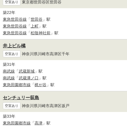
東京都世田谷区世田谷
空室あり
築22年
東急世田谷線
「
世田谷
」駅
東急世田谷線
「
上町
」駅
東急世田谷線
「
松陰神社前
」駅
井上ビル橘
神奈川県川崎市高津区千年
空室あり
築31年
南武線
「
武蔵新城
」駅
南武線
「
武蔵溝ノ口
」駅
東急田園都市線
「
梶が谷
」駅
センチュリー荻島
神奈川県川崎市高津区坂戸
空室あり
築33年
東急田園都市線
「
高津
」駅