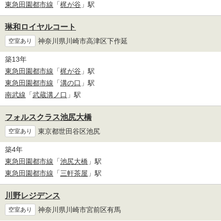
東急田園都市線
「
梶が谷
」駅
琳和ロイヤルコート
神奈川県川崎市高津区下作延
空室あり
築13年
東急田園都市線
「
梶が谷
」駅
東急田園都市線
「
溝の口
」駅
南武線
「
武蔵溝ノ口
」駅
フォルスクラス池尻大橋
東京都世田谷区池尻
空室あり
築4年
東急田園都市線
「
池尻大橋
」駅
東急田園都市線
「
三軒茶屋
」駅
川野レジデンス
神奈川県川崎市宮前区有馬
空室あり