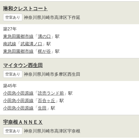
琳和クレストコート
神奈川県川崎市高津区下作延
空室あり
築27年
東急田園都市線
「
溝の口
」駅
南武線
「
武蔵溝ノ口
」駅
東急田園都市線
「
梶が谷
」駅
マイタウン西生田
神奈川県川崎市多摩区西生田
空室あり
築45年
小田急小田原線
「
読売ランド前
」駅
小田急小田原線
「
百合ヶ丘
」駅
小田急小田原線
「
生田
」駅
宇奈根ＡＮＮＥＸ
神奈川県川崎市高津区宇奈根
空室あり