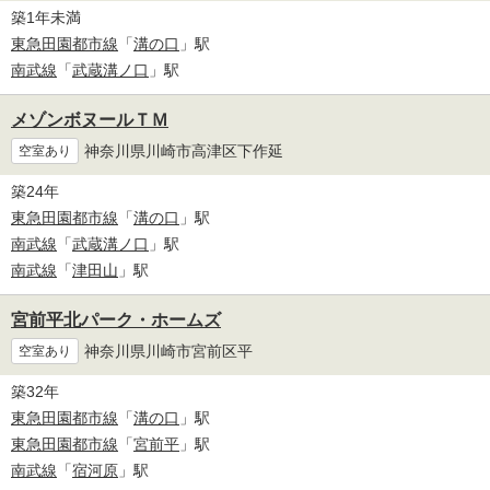
築1年未満
東急田園都市線
「
溝の口
」駅
南武線
「
武蔵溝ノ口
」駅
メゾンボヌールＴＭ
神奈川県川崎市高津区下作延
空室あり
築24年
東急田園都市線
「
溝の口
」駅
南武線
「
武蔵溝ノ口
」駅
南武線
「
津田山
」駅
宮前平北パーク・ホームズ
神奈川県川崎市宮前区平
空室あり
築32年
東急田園都市線
「
溝の口
」駅
東急田園都市線
「
宮前平
」駅
南武線
「
宿河原
」駅