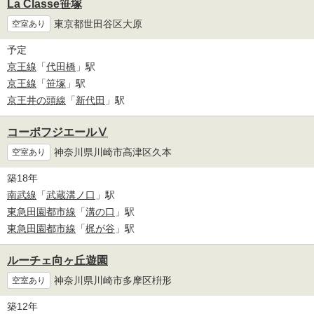
La Classe笹塚
東京都世田谷区大原
空室あり
予定
京王線
「
代田橋
」駅
京王線
「
笹塚
」駅
京王井の頭線
「
新代田
」駅
コーポフジエールⅤ
神奈川県川崎市高津区久本
空室あり
築18年
南武線
「
武蔵溝ノ口
」駅
東急田園都市線
「
溝の口
」駅
東急田園都市線
「
梶が谷
」駅
ルーチェ向ヶ丘遊園
神奈川県川崎市多摩区枡形
空室あり
築12年