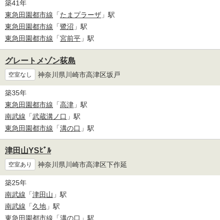
築41年
東急田園都市線
「
たまプラーザ
」駅
東急田園都市線
「
鷺沼
」駅
東急田園都市線
「
宮前平
」駅
グレートメゾン荻島
神奈川県川崎市高津区坂戸
空室なし
築35年
東急田園都市線
「
高津
」駅
南武線
「
武蔵溝ノ口
」駅
東急田園都市線
「
溝の口
」駅
津田山YSﾋﾞﾙ
神奈川県川崎市高津区下作延
空室あり
築25年
南武線
「
津田山
」駅
南武線
「
久地
」駅
東急田園都市線
「
溝の口
」駅