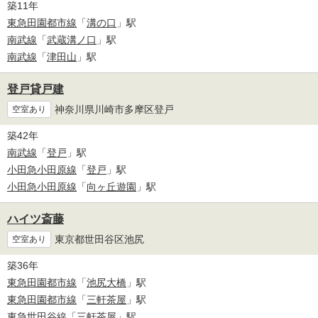
築11年
東急田園都市線
「
溝の口
」駅
南武線
「
武蔵溝ノ口
」駅
南武線
「
津田山
」駅
登戸貸戸建
神奈川県川崎市多摩区登戸
空室あり
築42年
南武線
「
登戸
」駅
小田急小田原線
「
登戸
」駅
小田急小田原線
「
向ヶ丘遊園
」駅
ハイツ斎藤
東京都世田谷区池尻
空室あり
築36年
東急田園都市線
「
池尻大橋
」駅
東急田園都市線
「
三軒茶屋
」駅
東急世田谷線
「
三軒茶屋
」駅