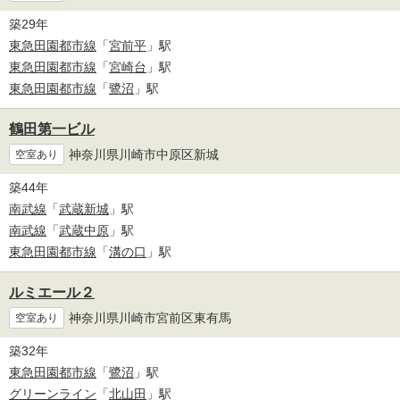
築29年
東急田園都市線
「
宮前平
」駅
東急田園都市線
「
宮崎台
」駅
東急田園都市線
「
鷺沼
」駅
鶴田第一ビル
神奈川県川崎市中原区新城
空室あり
築44年
南武線
「
武蔵新城
」駅
南武線
「
武蔵中原
」駅
東急田園都市線
「
溝の口
」駅
ルミエール２
神奈川県川崎市宮前区東有馬
空室あり
築32年
東急田園都市線
「
鷺沼
」駅
グリーンライン
「
北山田
」駅