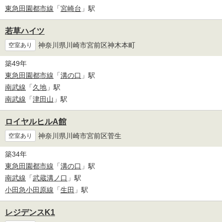
東急田園都市線
「
宮崎台
」駅
若草ハイツ
神奈川県川崎市宮前区神木本町
空室あり
築49年
東急田園都市線
「
溝の口
」駅
南武線
「
久地
」駅
南武線
「
津田山
」駅
ロイヤルヒルA館
神奈川県川崎市宮前区菅生
空室あり
築34年
東急田園都市線
「
溝の口
」駅
南武線
「
武蔵溝ノ口
」駅
小田急小田原線
「
生田
」駅
レジデンスK1