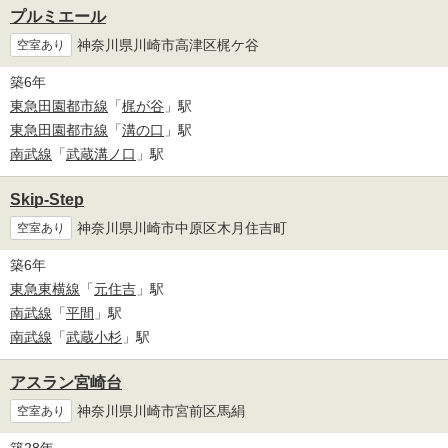
プルミエール
神奈川県川崎市高津区梶ケ谷
空室あり
築6年
東急田園都市線
「
梶が谷
」駅
東急田園都市線
「
溝の口
」駅
南武線
「
武蔵溝ノ口
」駅
Skip-Step
神奈川県川崎市中原区木月住吉町
空室あり
築6年
東急東横線
「
元住吉
」駅
南武線
「
平間
」駅
南武線
「
武蔵小杉
」駅
アスラン宮崎台
神奈川県川崎市宮前区馬絹
空室あり