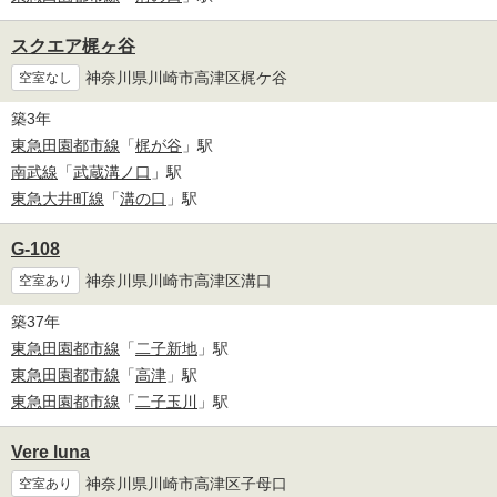
スクエア梶ヶ谷
神奈川県川崎市高津区梶ケ谷
空室なし
築3年
東急田園都市線
「
梶が谷
」駅
南武線
「
武蔵溝ノ口
」駅
東急大井町線
「
溝の口
」駅
G-108
神奈川県川崎市高津区溝口
空室あり
築37年
東急田園都市線
「
二子新地
」駅
東急田園都市線
「
高津
」駅
東急田園都市線
「
二子玉川
」駅
Vere luna
神奈川県川崎市高津区子母口
空室あり