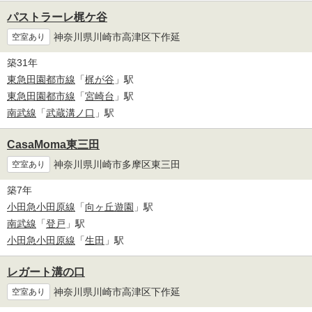
パストラーレ梶ケ谷
神奈川県川崎市高津区下作延
空室あり
築31年
東急田園都市線
「
梶が谷
」駅
東急田園都市線
「
宮崎台
」駅
南武線
「
武蔵溝ノ口
」駅
CasaMoma東三田
神奈川県川崎市多摩区東三田
空室あり
築7年
小田急小田原線
「
向ヶ丘遊園
」駅
南武線
「
登戸
」駅
小田急小田原線
「
生田
」駅
レガート溝の口
神奈川県川崎市高津区下作延
空室あり