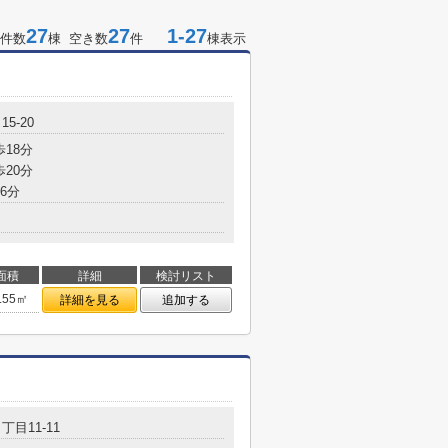
27
27
1-27
件数
棟 空き数
件
棟表示
5-20
歩18分
歩20分
6分
面積
詳細
検討リスト
.55㎡
詳細を見る
追加する
丁目11-11