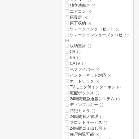
独立洗面台
(-)
エアコン
(-)
床暖房
(-)
床下収納
(-)
ウォークインクロゼット
(-)
ウォークインシューズクロゼット
(-)
収納豊富
(-)
CS
(-)
BS
(-)
CATV
(-)
光ファイバー
(-)
インターネット対応
(-)
オートロック
(-)
TVモニタ付インターホン
(-)
宅配ボックス
(-)
24時間緊急通報システム
(-)
ディンプルキー
(-)
防犯カメラ
(-)
24時間有人管理
(-)
フロントサービス
(-)
24時間ゴミ出し可
(-)
住戸内覧可能
(-)