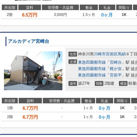
所在階
賃料
管理費・共益費
敷金
礼金
間取り
6.5
万円
0ヶ月
2階
3,000円
1.5ヶ月
1K
アルカディア宮崎台
神奈川県
川崎市宮前区
馬絹
６丁目2
住所
交通
東急田園都市線
「
宮崎台
」駅 徒
東急田園都市線
「
梶が谷
」駅 徒
東急田園都市線
「
宮前平
」駅 徒
築27年
2階建
軽量
築年
階数
構造
所在階
賃料
管理費・共益費
敷金
礼金
間取り
6.7
万円
0ヶ月
1階
-
1ヶ月
1K
2
6.7
万円
0ヶ月
2階
-
1ヶ月
1K
2