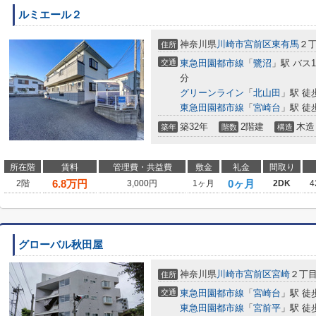
ルミエール２
神奈川県
川崎市宮前区
東有馬
２丁
住所
交通
東急田園都市線
「
鷺沼
」駅 バス
分
グリーンライン
「
北山田
」駅 徒
東急田園都市線
「
宮崎台
」駅 徒
築32年
2階建
木造
築年
階数
構造
所在階
賃料
管理費・共益費
敷金
礼金
間取り
6.8
万円
0ヶ月
2階
3,000円
1ヶ月
2DK
4
グローバル秋田屋
神奈川県
川崎市宮前区
宮崎
２丁目7
住所
交通
東急田園都市線
「
宮崎台
」駅 徒
東急田園都市線
「
宮前平
」駅 徒