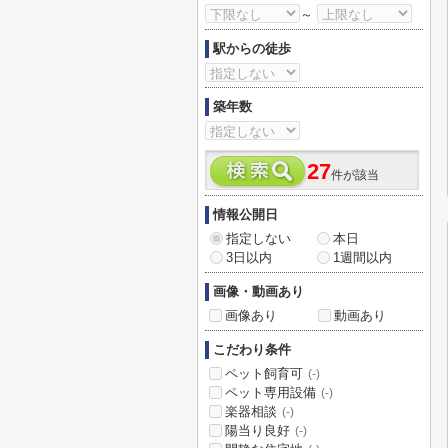
～
駅からの徒歩
築年数
27
件が該当
情報公開日
指定しない
本日
3日以内
1週間以内
画像・動画あり
画像あり
動画あり
こだわり条件
ペット飼育可
(-)
ペット専用設備
(-)
楽器相談
(-)
陽当り良好
(-)