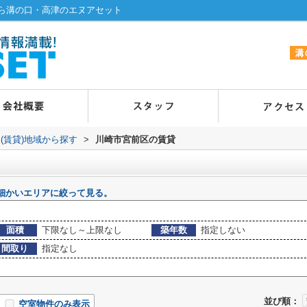
ら溝の口・高津のエヌアセット
(賃貸)地域から探す
>
川崎市宮前区の賃貸
細かいエリアに絞って見る。
面積
下限なし～上限なし
築年数
指定しない
間取り
指定なし
並び順：
空室物件のみ表示