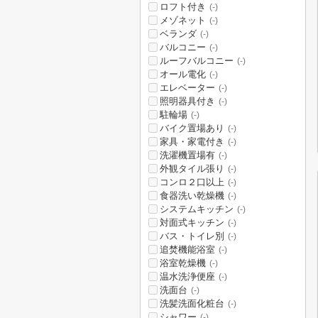
ロフト付き
(-)
メゾネット
(-)
ベランダ
(-)
バルコニー
(-)
ルーフバルコニー
(-)
オール電化
(-)
エレベーター
(-)
照明器具付き
(-)
駐輪場
(-)
バイク置場あり
(-)
家具・家電付き
(-)
洗濯機置場有
(-)
外観タイル張り
(-)
コンロ２口以上
(-)
食器洗い乾燥機
(-)
システムキッチン
(-)
対面式キッチン
(-)
バス・トイレ別
(-)
追焚機能浴室
(-)
浴室乾燥機
(-)
温水洗浄便座
(-)
洗面台
(-)
洗髪洗面化粧台
(-)
シャワー
(-)