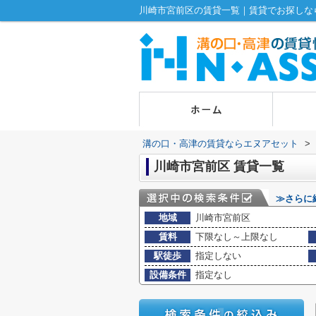
川崎市宮前区の賃貸一覧｜賃貸でお探しな
溝の口・高津の賃貸ならエヌアセット
>
川崎市宮前区 賃貸一覧
≫さらに
地域
川崎市宮前区
賃料
下限なし～上限なし
駅徒歩
指定しない
設備条件
指定なし