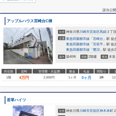
該当公開
アップルハウス宮崎台C棟
神奈川県
川崎市宮前区
馬絹
３丁目1
住所
交通
東急田園都市線
「
宮崎台
」駅 徒
東急田園都市線
「
宮前平
」駅 徒
東急田園都市線
「
鷺沼
」駅 徒歩2
築40年
2階建
木造
築年
階数
構造
所在階
賃料
管理費・共益費
敷金
礼金
間取り
4
万円
0ヶ月
1階
2,000円
1ヶ月
1R
12
若草ハイツ
神奈川県
川崎市宮前区
神木本町
２
住所