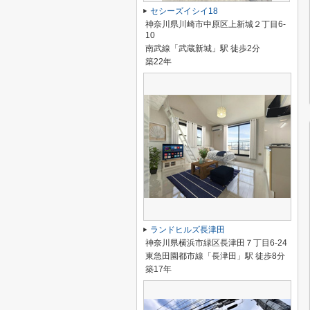
セシーズイシイ18
神奈川県川崎市中原区上新城２丁目6-
10
南武線「武蔵新城」駅 徒歩2分
築22年
ランドヒルズ長津田
神奈川県横浜市緑区長津田７丁目6-24
東急田園都市線「長津田」駅 徒歩8分
築17年