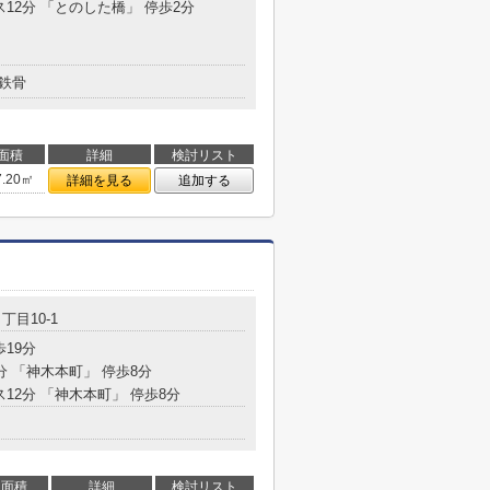
ス12分 「とのした橋」 停歩2分
鉄骨
面積
詳細
検討リスト
7.20㎡
詳細を見る
追加する
丁目10-1
歩19分
分 「神木本町」 停歩8分
ス12分 「神木本町」 停歩8分
面積
詳細
検討リスト