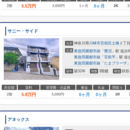
5.5
万円
0ヶ月
2階
3,000円
1ヶ月
2K
3
サニー・サイド
神奈川県
川崎市宮前区
土橋
２丁目1
住所
交通
東急田園都市線
「
鷺沼
」駅 徒歩
東急田園都市線
「
宮前平
」駅 徒
東急田園都市線
「
たまプラーザ
」
築32年
3階建
鉄筋
築年
階数
構造
所在階
賃料
管理費・共益費
敷金
礼金
間取り
5.9
万円
0ヶ月
0ヶ月
2階
5,000円
1R
アネックス