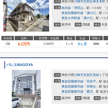
神奈川県
川崎市宮前区
神木本町
３
住所
交通
南武線
「
津田山
」駅 バス6分 「
東急田園都市線
「
溝の口
」駅 バ
東急大井町線
「
溝の口
」駅 バス
築35年
2階建
木造
築年
階数
構造
所在階
賃料
管理費・共益費
敷金
礼金
間取り
6.2
万円
0ヶ月
2階
2,000円
1ヶ月
2DK
3
パレスNAGOYA
神奈川県
川崎市宮前区
馬絹
１丁目2
住所
交通
東急田園都市線
「
宮前平
」駅 徒
東急田園都市線
「
宮崎台
」駅 徒
東急田園都市線
「
鷺沼
」駅 徒歩1
築29年
3階建
鉄骨
築年
階数
構造