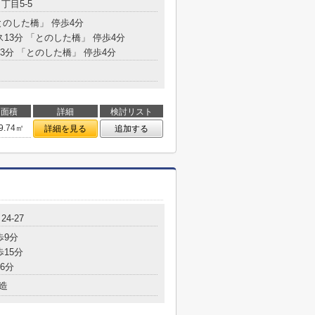
丁目5-5
とのした橋」 停歩4分
ス13分 「とのした橋」 停歩4分
13分 「とのした橋」 停歩4分
面積
詳細
検討リスト
9.74㎡
詳細を見る
追加する
4-27
歩9分
歩15分
6分
造