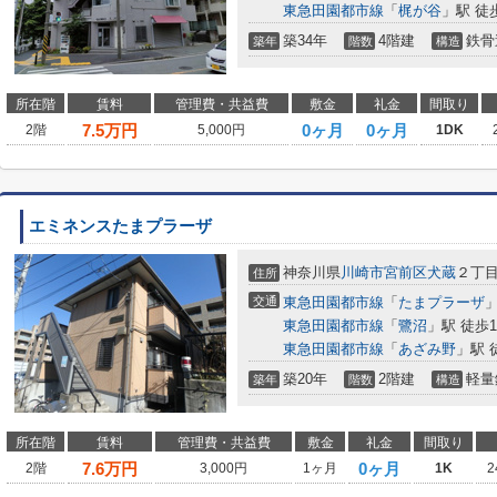
東急田園都市線
「
梶が谷
」駅 徒
築34年
4階建
鉄骨
築年
階数
構造
所在階
賃料
管理費・共益費
敷金
礼金
間取り
7.5
万円
0ヶ月
0ヶ月
2階
5,000円
1DK
エミネンスたまプラーザ
神奈川県
川崎市宮前区
犬蔵
２丁目3
住所
交通
東急田園都市線
「
たまプラーザ
」
東急田園都市線
「
鷺沼
」駅 徒歩1
東急田園都市線
「
あざみ野
」駅 
築20年
2階建
軽量
築年
階数
構造
所在階
賃料
管理費・共益費
敷金
礼金
間取り
7.6
万円
0ヶ月
2階
3,000円
1ヶ月
1K
2