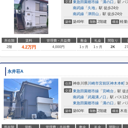
交通
東急田園都市線
「
溝の口
」駅 バ
南武線
「
久地
」駅 徒歩24分
南武線
「
津田山
」駅 徒歩24分
築49年
2階建
軽量
築年
階数
構造
所在階
賃料
管理費・共益費
敷金
礼金
間取り
4.2
万円
2階
4,000円
1ヶ月
1ヶ月
2K
2
永井荘A
神奈川県
川崎市宮前区
神木本町
３
住所
交通
東急田園都市線
「
宮崎台
」駅 徒
南武線
「
武蔵溝ノ口
」駅 バス12
東急田園都市線
「
溝の口
」駅 バ
築60年
2階建
木造
築年
階数
構造
所在階
賃料
管理費・共益費
敷金
礼金
間取り