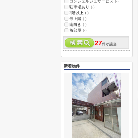
コンシェルジュサービス
(-)
駐車場あり
(-)
2階以上
(-)
最上階
(-)
南向き
(-)
角部屋
(-)
27
件が該当
新着物件