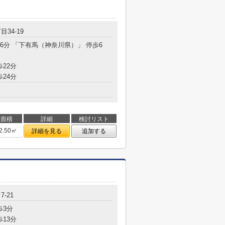
目34-19
16分 「下有馬（神奈川県）」 停歩6
歩22分
歩24分
面積
詳細
検討リスト
2.50㎡
詳細を見る
追加する
-21
歩3分
歩13分