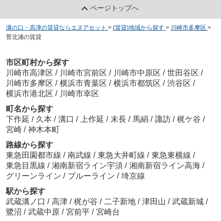
ページトップへ
溝の口・高津の賃貸ならエヌアセット
>
(賃貸)地域から探す
>
川崎市多摩区
>
菅北浦の賃貸
市区町村から探す
川崎市高津区
/
川崎市宮前区
/
川崎市中原区
/
世田谷区
/
川崎市多摩区
/
横浜市青葉区
/
横浜市都筑区
/
渋谷区
/
横浜市港北区
/
川崎市幸区
町名から探す
下作延
/
久本
/
溝口
/
上作延
/
末長
/
馬絹
/
諏訪
/
梶ケ谷
/
宮崎
/
神木本町
路線から探す
東急田園都市線
/
南武線
/
東急大井町線
/
東急東横線
/
東急目黒線
/
湘南新宿ライン宇須
/
湘南新宿ライン高海
/
グリーンライン
/
ブルーライン
/
埼京線
駅から探す
武蔵溝ノ口
/
高津
/
梶が谷
/
二子新地
/
津田山
/
武蔵新城
/
鷺沼
/
武蔵中原
/
宮前平
/
宮崎台