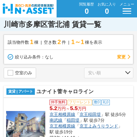
閲覧履歴
お気に入り
メニュー
0
0
川崎市多摩区菅北浦 賃貸一覧
1
2
1～1
該当物件数
棟
空き数
件
棟を表示
変更
絞り込み条件：
なし
空室のみ
ユナイト菅キャロライン
賃貸 | アパート
仲手無料
フリーレント
敷0
礼0
5.2
5.5
万円～
万円
京王相模原線
「
京王稲田堤
」駅 徒歩5分
南武線
「
稲田堤
」駅 徒歩7分
京王相模原線
「
京王よみうりランド
」
駅 徒歩19分