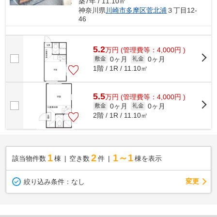
築7年 / 11.10㎡
神奈川県
川崎市多摩区
菅北浦
３丁目12-
46
5.2
万
円
(管理費等：4,000円 )
0ヶ月
0ヶ月
敷金
礼金
1階 / 1R / 11.10㎡
5.5
万
円
(管理費等：4,000円 )
0ヶ月
0ヶ月
敷金
礼金
2階 / 1R / 11.10㎡
1
2
1～1
該当物件数
棟
空き数
件
棟を表示
変更
絞り込み条件：
なし