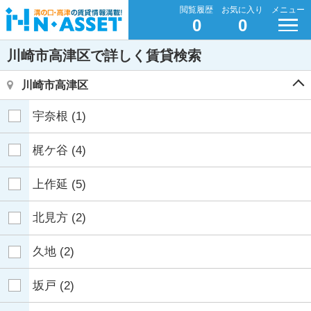
閲覧履歴
お気に入り
メニュー
0
0
川崎市高津区で詳しく賃貸検索
川崎市高津区
宇奈根
(1)
梶ケ谷
(4)
上作延
(5)
北見方
(2)
久地
(2)
坂戸
(2)