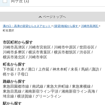
向ケ丘
(1)
ページトップへ
溝の口・高津の賃貸ならエヌアセット
>
(賃貸)地域から探す
>
川崎市高津区
>
町名選択
市区町村から探す
川崎市高津区
/
川崎市宮前区
/
川崎市中原区
/
世田谷区
/
川崎市多摩区
/
横浜市青葉区
/
横浜市都筑区
/
渋谷区
/
横浜市港北区
/
川崎市幸区
町名から探す
下作延
/
久本
/
溝口
/
上作延
/
神木本町
/
末長
/
馬絹
/
諏訪
/
梶ケ谷
/
子母口
路線から探す
東急田園都市線
/
南武線
/
東急大井町線
/
東急東横線
/
東急目黒線
/
湘南新宿ライン宇須
/
湘南新宿ライン高海
/
埼京線
/
横須賀線
/
グリーンライン
駅から探す