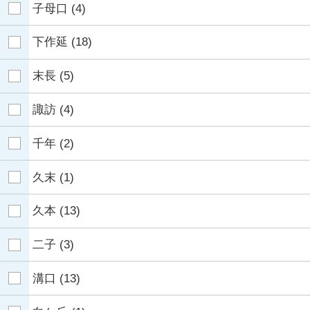
子母口
(4)
下作延
(18)
末長
(5)
諏訪
(4)
千年
(2)
久末
(1)
久本
(13)
二子
(3)
溝口
(13)