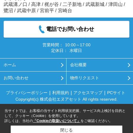
武蔵溝ノ口
/
高津
/
梶が谷
/
二子新地
/
武蔵新城
/
津田山
/
鷺沼
/
武蔵中原
/
宮前平
/
宮崎台
電話でお問い合わせ
営業時間：
10:00～17:00
定休日：
水曜日
ホーム
会社概要
お問い合わせ
物件リクエスト
プライバシーポリシー
利用規約
アクセスマップ
PCサイト
Copyright(c) 株式会社エヌアセット All rights reserved.
当サイトでは、お客様の当サイト利用状況把握、サービス向上検討を目的と
して、クッキー（Cookie）を使用しています。
詳しくは、当社の
「Cookieの取扱いについて」
をご確認ください。
閉じる