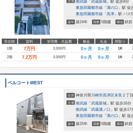
交通
南武線
「
武蔵新城
」駅 徒歩8分
東急田園都市線
「
溝の口
」駅 徒
東急田園都市線
「
高津
」駅 バス
築24年
5階建
鉄筋
築年
階数
構造
所在階
賃料
管理費・共益費
敷金
礼金
間取り
7
万円
0ヶ月
0ヶ月
1階
3,000円
1K
7.2
万円
0ヶ月
0ヶ月
2階
3,000円
1K
ベルコートWEST
神奈川県
川崎市高津区
末長
２丁目1
住所
交通
南武線
「
武蔵新城
」駅 徒歩16分
南武線
「
武蔵溝ノ口
」駅 徒歩17
東急田園都市線
「
溝の口
」駅 徒
築25年
5階建
鉄筋
築年
階数
構造