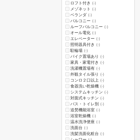
ロフト付き
(-)
メゾネット
(-)
ベランダ
(-)
バルコニー
(-)
ルーフバルコニー
(-)
オール電化
(-)
エレベーター
(-)
照明器具付き
(-)
駐輪場
(-)
バイク置場あり
(-)
家具・家電付き
(-)
洗濯機置場有
(-)
外観タイル張り
(-)
コンロ２口以上
(-)
食器洗い乾燥機
(-)
システムキッチン
(-)
対面式キッチン
(-)
バス・トイレ別
(-)
追焚機能浴室
(-)
浴室乾燥機
(-)
温水洗浄便座
(-)
洗面台
(-)
洗髪洗面化粧台
(-)
シャワー
(-)