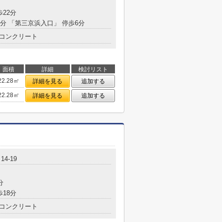
歩22分
5分 「第三京浜入口」 停歩6分
コンクリート
面積
詳細
検討リスト
22.28㎡
詳細を見る
追加する
22.28㎡
詳細を見る
追加する
4-19
分
歩18分
コンクリート