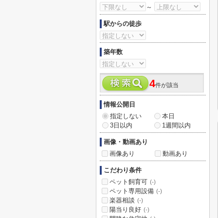
～
駅からの徒歩
築年数
4
件が該当
情報公開日
指定しない
本日
3日以内
1週間以内
画像・動画あり
画像あり
動画あり
こだわり条件
ペット飼育可
(-)
ペット専用設備
(-)
楽器相談
(-)
陽当り良好
(-)