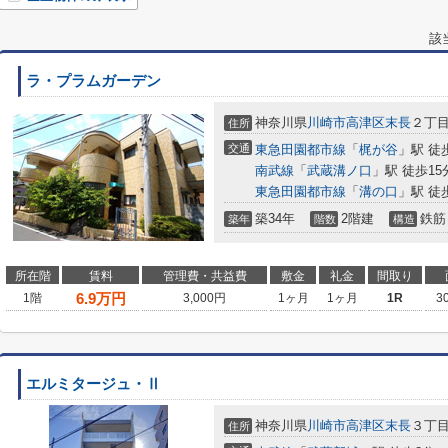
該
ラ・プラムガーデン
神奈川県
川崎市高津区
末長
２丁目3
住所
交通
東急田園都市線
「
梶が谷
」駅 徒
南武線
「
武蔵溝ノ口
」駅 徒歩15
東急田園都市線
「
溝の口
」駅 徒
築34年
2階建
鉄筋
築年
階数
構造
所在階
賃料
管理費・共益費
敷金
礼金
間取り
6.9
万円
1階
3,000円
1ヶ月
1ヶ月
1R
3
エルミタージュ・Ⅱ
神奈川県
川崎市高津区
末長
３丁目3
住所