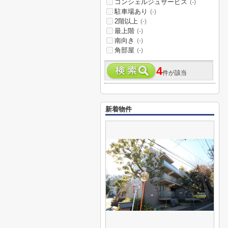
コンシェルジュサービス
(-)
駐車場あり
(-)
2階以上
(-)
最上階
(-)
南向き
(-)
角部屋
(-)
4
件が該当
新着物件