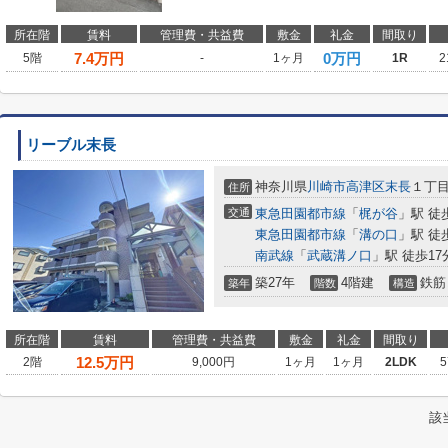
所在階
賃料
管理費・共益費
敷金
礼金
間取り
7.4
万円
0万円
5階
-
1ヶ月
1R
2
リーブル末長
神奈川県
川崎市高津区
末長
１丁目3
住所
交通
東急田園都市線
「
梶が谷
」駅 徒
東急田園都市線
「
溝の口
」駅 徒
南武線
「
武蔵溝ノ口
」駅 徒歩17
築27年
4階建
鉄筋
築年
階数
構造
所在階
賃料
管理費・共益費
敷金
礼金
間取り
12.5
万円
2階
9,000円
1ヶ月
1ヶ月
2LDK
5
該