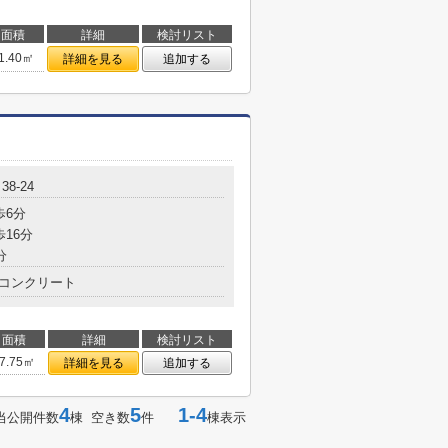
面積
詳細
検討リスト
1.40㎡
詳細を見る
追加する
8-24
歩6分
歩16分
分
コンクリート
面積
詳細
検討リスト
7.75㎡
詳細を見る
追加する
4
5
1-4
当公開件数
棟 空き数
件
棟表示