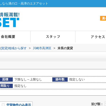
しなら溝の口・高津のエヌアセット
(賃貸)地域から探す
>
川崎市高津区
>
末長の賃貸
面積
下限なし～上限なし
築年数
指定しない
間取り
指定なし
並び順：
空室物件のみ表示