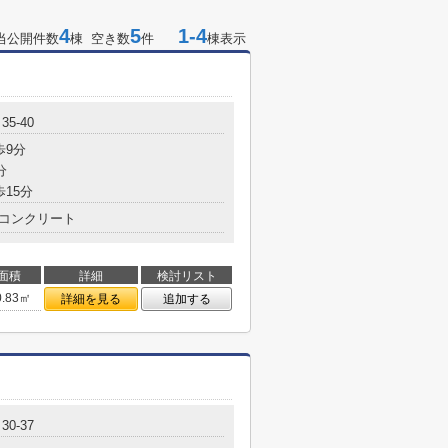
4
5
1-4
当公開件数
棟 空き数
件
棟表示
5-40
歩9分
分
歩15分
コンクリート
面積
詳細
検討リスト
0.83㎡
詳細を見る
追加する
0-37