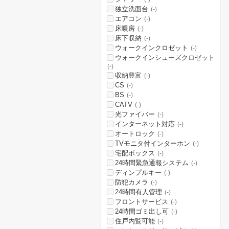
独立洗面台
(-)
エアコン
(-)
床暖房
(-)
床下収納
(-)
ウォークインクロゼット
(-)
ウォークインシューズクロゼット
(-)
収納豊富
(-)
CS
(-)
BS
(-)
CATV
(-)
光ファイバー
(-)
インターネット対応
(-)
オートロック
(-)
TVモニタ付インターホン
(-)
宅配ボックス
(-)
24時間緊急通報システム
(-)
ディンプルキー
(-)
防犯カメラ
(-)
24時間有人管理
(-)
フロントサービス
(-)
24時間ゴミ出し可
(-)
住戸内覧可能
(-)