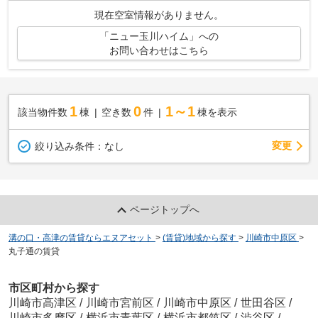
現在空室情報がありません。
「ニュー玉川ハイム」への
お問い合わせはこちら
1
0
1～1
該当物件数
棟
空き数
件
棟を表示
変更
絞り込み条件：
なし
ページトップへ
溝の口・高津の賃貸ならエヌアセット
>
(賃貸)地域から探す
>
川崎市中原区
>
丸子通の賃貸
市区町村から探す
川崎市高津区
/
川崎市宮前区
/
川崎市中原区
/
世田谷区
/
川崎市多摩区
/
横浜市青葉区
/
横浜市都筑区
/
渋谷区
/