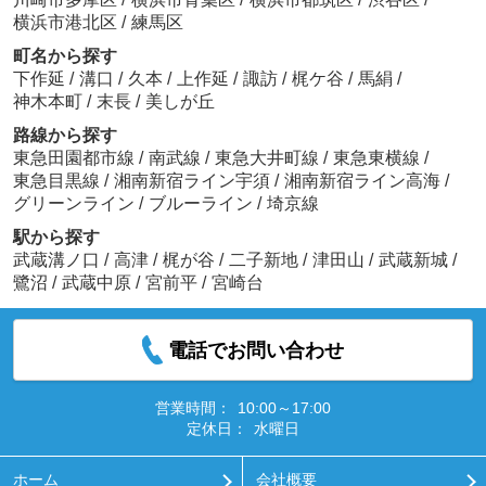
横浜市港北区
/
練馬区
町名から探す
下作延
/
溝口
/
久本
/
上作延
/
諏訪
/
梶ケ谷
/
馬絹
/
神木本町
/
末長
/
美しが丘
路線から探す
東急田園都市線
/
南武線
/
東急大井町線
/
東急東横線
/
東急目黒線
/
湘南新宿ライン宇須
/
湘南新宿ライン高海
/
グリーンライン
/
ブルーライン
/
埼京線
駅から探す
武蔵溝ノ口
/
高津
/
梶が谷
/
二子新地
/
津田山
/
武蔵新城
/
鷺沼
/
武蔵中原
/
宮前平
/
宮崎台
電話でお問い合わせ
営業時間：
10:00～17:00
定休日：
水曜日
ホーム
会社概要