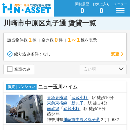
閲覧履歴
お気に入り
メニュー
0
0
川崎市中原区丸子通 賃貸一覧
1
0
1～1
該当物件数
棟
空き数
件
棟を表示
変更
絞り込み条件：
なし
空室のみ
ニュー玉川ハイム
賃貸 | マンション
東急東横線
「
武蔵小杉
」駅 徒歩10分
東急東横線
「
新丸子
」駅 徒歩4分
南武線
「
武蔵小杉
」駅 徒歩16分
築34年
神奈川県
川崎市中原区
丸子通
２丁目682