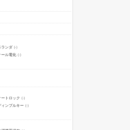
ベランダ
(-)
オール電化
(-)
オートロック
(-)
ディンプルキー
(-)