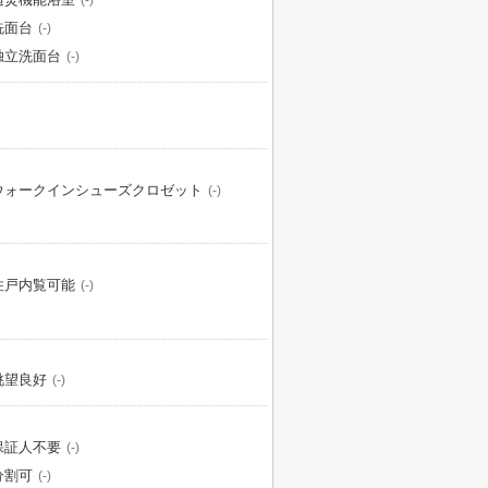
(-)
洗面台
(-)
独立洗面台
(-)
ウォークインシューズクロゼット
(-)
住戸内覧可能
(-)
眺望良好
(-)
保証人不要
(-)
分割可
(-)