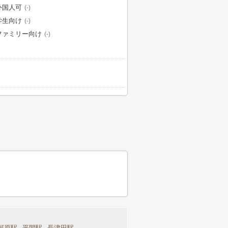
外国人可
(-)
学生向け
(-)
ファミリー向け
(-)
河原駅
平間駅
長津田駅