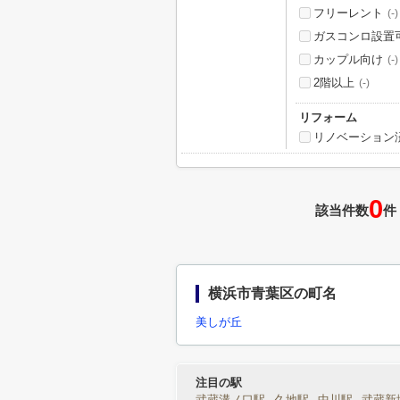
フリーレント
(-)
ガスコンロ設置
カップル向け
(-)
2階以上
(-)
リフォーム
リノベーション
0
該当件数
件
横浜市青葉区の町名
美しが丘
注目の駅
武蔵溝ノ口駅
久地駅
中川駅
武蔵新