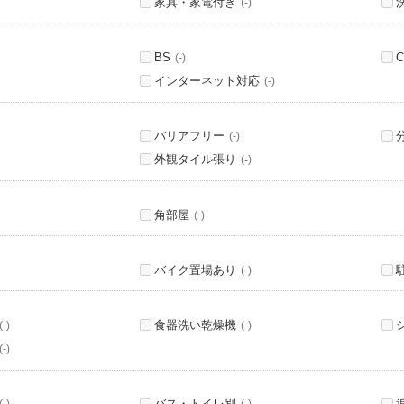
家具・家電付き
(-)
BS
C
(-)
インターネット対応
(-)
バリアフリー
(-)
外観タイル張り
(-)
角部屋
(-)
バイク置場あり
(-)
食器洗い乾燥機
(-)
(-)
(-)
バス・トイレ別