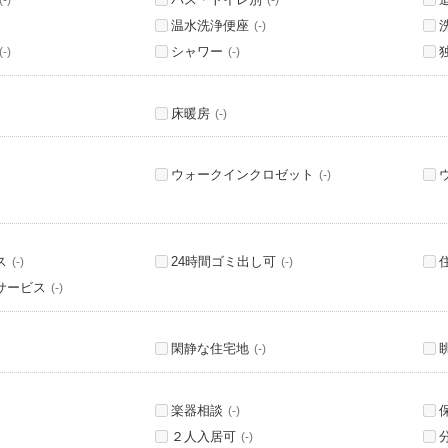
(-)
(-)
温水洗浄便座
(-)
シャワー
(-)
(-)
床暖房
(-)
ウォークインクロゼット
(-)
ス
24時間ゴミ出し可
(-)
(-)
サービス
(-)
閑静な住宅地
(-)
楽器相談
(-)
２人入居可
(-)