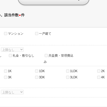
-
い。該当件数
件
マンション
一戸建て
～
し
礼金・敷引なし
共益費・管理費込
み
1K
1DK
1LDK
2K
3K
3DK
3LDK
4K
～