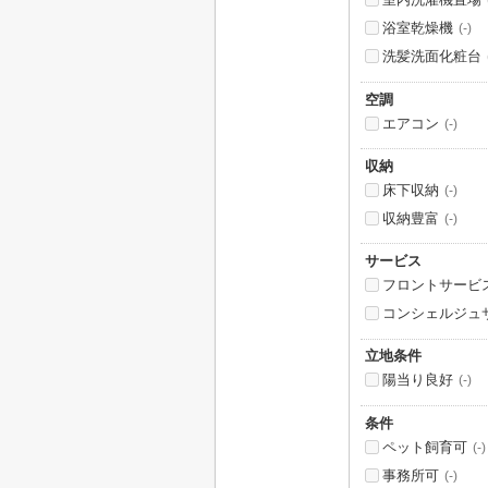
浴室乾燥機
(-)
洗髪洗面化粧台
空調
エアコン
(-)
収納
床下収納
(-)
収納豊富
(-)
サービス
フロントサービ
コンシェルジュ
立地条件
陽当り良好
(-)
条件
ペット飼育可
(-)
事務所可
(-)