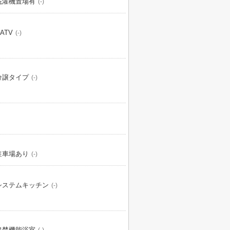
洗濯機置場有
(-)
ATV
(-)
分譲タイプ
(-)
駐車場あり
(-)
システムキッチン
(-)
追焚機能浴室