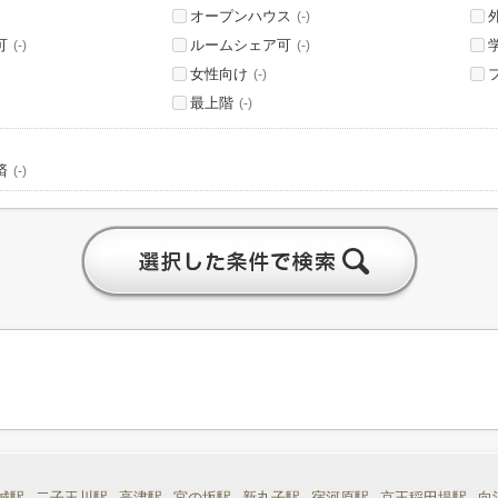
オープンハウス
(-)
可
ルームシェア可
(-)
(-)
女性向け
(-)
最上階
(-)
済
(-)
城駅
二子玉川駅
高津駅
宮の坂駅
新丸子駅
宿河原駅
京王稲田堤駅
向