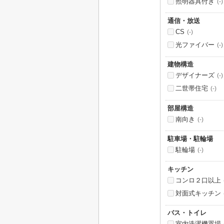
照明器具付き
(-)
通信・放送
CS
(-)
光ファイバー
(-)
建物構造
デザイナーズ
(-)
二世帯住宅
(-)
部屋構造
南向き
(-)
駐車場・駐輪場
駐輪場
(-)
キッチン
コンロ２口以上
対面式キッチン
バス・トイレ
室内洗濯機置場