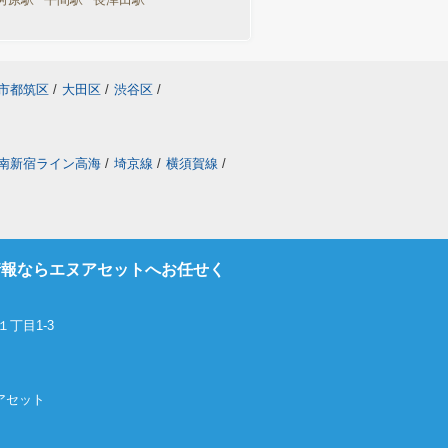
市都筑区
/
大田区
/
渋谷区
/
南新宿ライン高海
/
埼京線
/
横須賀線
/
情報ならエヌアセットへお任せく
丁目1-3
エヌアセット