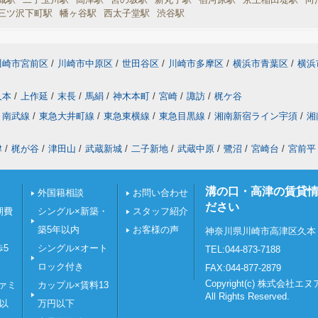
三ツ沢下町駅
幡ヶ谷駅
西太子堂駅
渋谷駅
川崎市宮前区
/
川崎市中原区
/
世田谷区
/
川崎市多摩区
/
横浜市青葉区
/
横浜
久本
/
上作延
/
末長
/
馬絹
/
神木本町
/
宮崎
/
諏訪
/
梶ケ谷
南武線
/
東急大井町線
/
東急東横線
/
東急目黒線
/
湘南新宿ライン宇須
/
湘
津
/
梶が谷
/
津田山
/
武蔵新城
/
二子新地
/
武蔵中原
/
鷺沼
/
宮崎台
/
宮前平
溝の口・高津の賃貸
外国籍相談
お問い合わせ
ださい
期費
シングル×新築・
スタッフ紹介
築5年以内
お客様の声
神奈川県川崎市高津区久本１
歩5
シングル×オート
TEL:044-873-7188
ロック付き
FAX:044-877-2879
Copyright(c) 株式会社
ァミ
カップル×賃料13
All Rights Reserved.
分以
万円以下