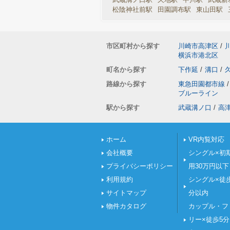
松陰神社前駅
田園調布駅
東山田駅
市区町村から探す
川崎市高津区
/
横浜市港北区
町名から探す
下作延
/
溝口
/
路線から探す
東急田園都市線
/
ブルーライン
駅から探す
武蔵溝ノ口
/
高
ホーム
VR内覧対応
会社概要
シングル×初
プライバシーポリシー
用30万円以下
利用規約
シングル×徒
サイトマップ
分以内
物件カタログ
カップル・フ
リー×徒歩5